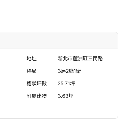
地址
新北市蘆洲區三民路
格局
3房2廳1衛
權狀坪數
25.71坪
附屬建物
3.63坪