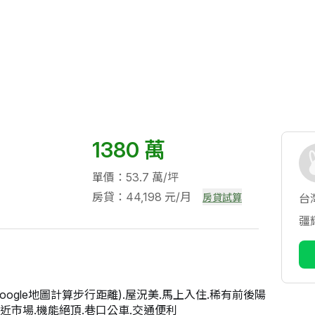
1380 萬
單價：53.7 萬/坪
房貸：44,198 元/月
房貸試算
台
疆
oogle地圖計算步行距離).屋況美.馬上入住.稀有前後陽
鄰近市場.機能絕頂.巷口公車.交通便利