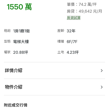
單價：74.2 萬/坪
1550 萬
房貸：49,642 元/月
房貸試算
格局
1房1廳1衛
屋齡
32年
型態
電梯大樓
樓層
6F/7F
權狀
20.88坪
土地
4.23坪
詳情介紹
物件介紹
附近成交行情