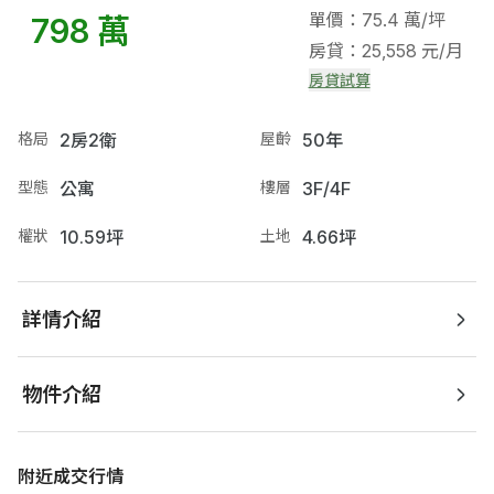
單價：75.4 萬/坪
798 萬
房貸：25,558 元/月
房貸試算
格局
2房2衛
屋齡
50年
型態
公寓
樓層
3F/4F
權狀
10.59坪
土地
4.66坪
詳情介紹
物件介紹
附近成交行情