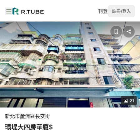
刊登
註冊/登入
21
新北市蘆洲區長安街
環堤大四房華廈$