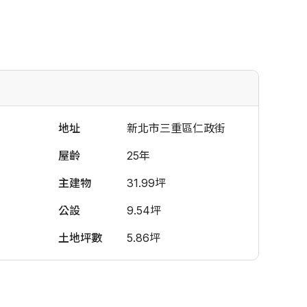
地址
新北市三重區仁政街
屋齡
25年
主建物
31.99坪
公設
9.54坪
土地坪數
5.86坪