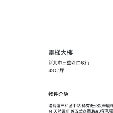
電梯大樓
新北市三重區仁政街
43.51坪
物件介紹
進捷運三和國中站.稀有低公設華廈釋出
台.天然瓦斯.近五華商圈.機能絕頂.