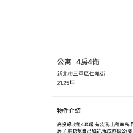
公寓
4房4衛
新北市三重區仁義街
21.25坪
物件介紹
高投報收租4套房.有裝潢.出租率高.
房子.趕快幫自己加薪.現成包租公(婆