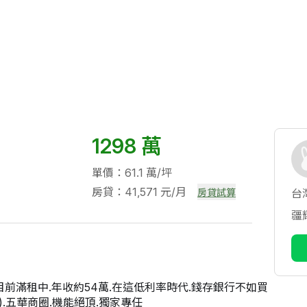
1298 萬
單價：61.1 萬/坪
房貸：41,571 元/月
房貸試算
台
疆
目前滿租中.年收約54萬.在這低利率時代.錢存銀行不如買
).五華商圈.機能絕頂.獨家專任