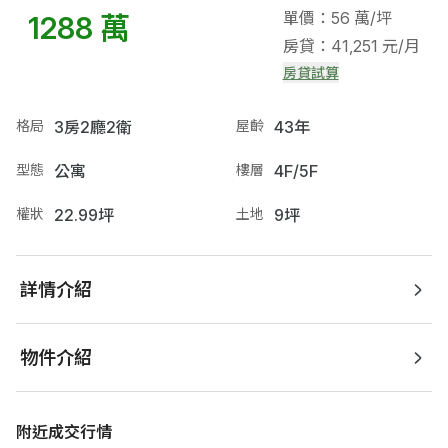
單價：56 萬/坪
1288 萬
房貸：41,251 元/月
房貸試算
格局
3房2廳2衛
屋齡
43年
型態
公寓
樓層
4F/5F
權狀
22.99坪
土地
9坪
詳情介紹
物件介紹
附近成交行情