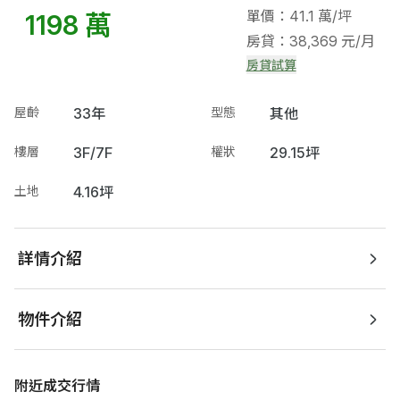
單價：41.1 萬/坪
1198 萬
房貸：38,369 元/月
房貸試算
屋齡
33年
型態
其他
樓層
3F/7F
權狀
29.15坪
土地
4.16坪
詳情介紹
物件介紹
附近成交行情