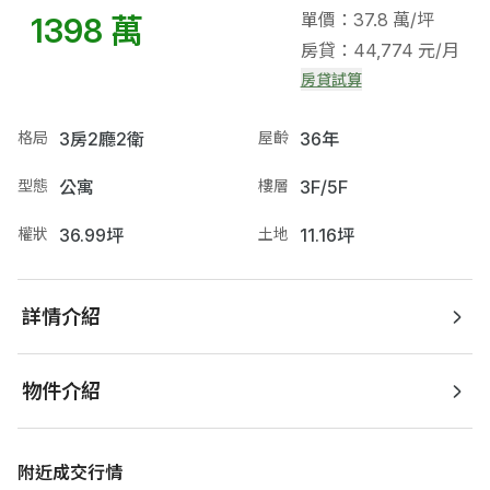
單價：37.8 萬/坪
1398 萬
房貸：44,774 元/月
房貸試算
格局
3房2廳2衛
屋齡
36年
型態
公寓
樓層
3F/5F
權狀
36.99坪
土地
11.16坪
詳情介紹
物件介紹
附近成交行情