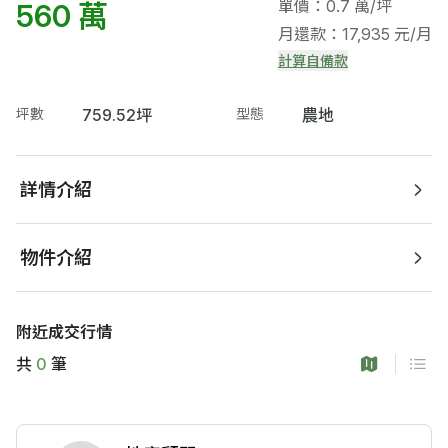
單價：0.7 萬/坪
560 萬
月還款：17,935 元/月
計算自備款
坪數
759.52坪
型態
農地
詳情介紹
物件介紹
附近成交行情
共
0
筆