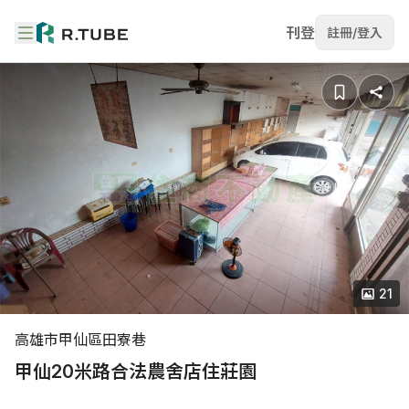
刊登
註冊/登入
21
高雄市甲仙區田寮巷
甲仙20米路合法農舍店住莊園