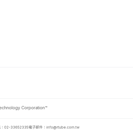
nology Corporation™
02-33652335
電子郵件：
info@rtube.com.tw