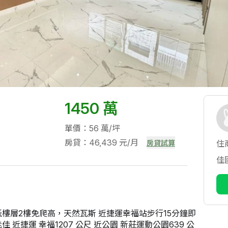
1450 萬
單價：56 萬/坪
房貸：46,439 元/月
房貸試算
住
佳
樓層2樓免爬高，天然瓦斯 近捷運幸福站步行15分鐘即
近捷運 幸福1207 公尺 近公園 新莊運動公園639 公