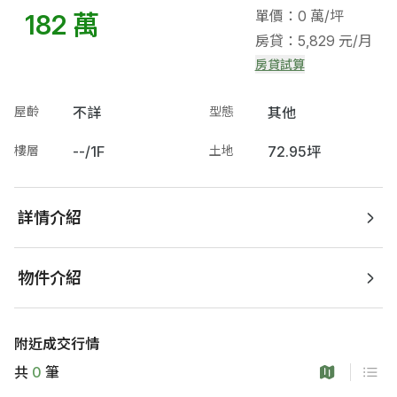
單價：0 萬/坪
182 萬
房貸：5,829 元/月
房貸試算
屋齡
不詳
型態
其他
樓層
--/1F
土地
72.95坪
詳情介紹
物件介紹
附近成交行情
共
0
筆