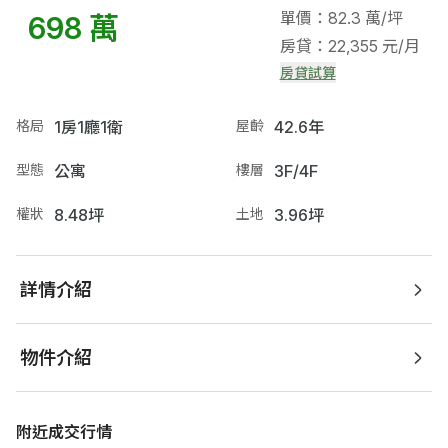
單價：82.3 萬/坪
698 萬
房貸：22,355 元/月
房貸試算
格局
1房1廳1衛
屋齡
42.6年
型態
公寓
樓層
3F/4F
權狀
8.48坪
土地
3.96坪
詳情介紹
物件介紹
附近成交行情