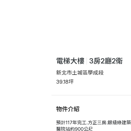
電梯大樓
3房2廳2衛
新北市土城區學成段
39.18坪
物件介紹
預計117年完工.方正三房.銀級綠建
醫院站約900公尺