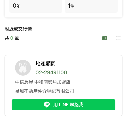
0
1
年
件
附近成交行情
共
0
筆
地產顧問
02-29491100
中信房屋
中和南勢角加盟店
易城不動產仲介經紀有限公司
用 LINE 聯絡我