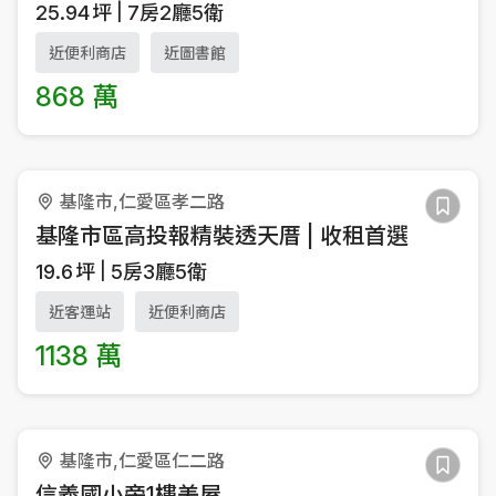
25.94
坪
7房2廳5衛
近便利商店
近圖書館
868 萬
基隆市,仁愛區孝二路
基隆市區高投報精裝透天厝 | 收租首選
19.6
坪
5房3廳5衛
近客運站
近便利商店
1138 萬
基隆市,仁愛區仁二路
信義國小旁1樓美屋