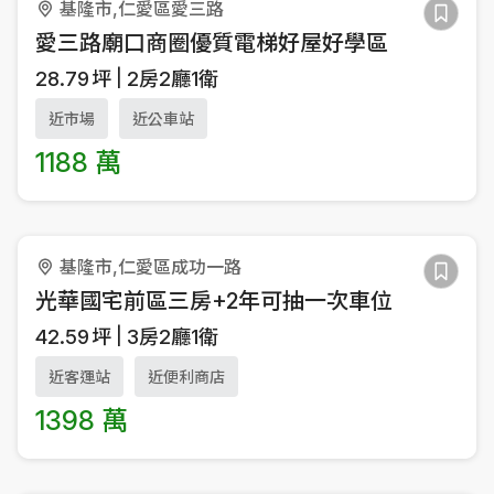
基隆市,仁愛區愛三路
愛三路廟口商圈優質電梯好屋好學區
28.79
坪
2房2廳1衛
近市場
近公車站
1188 萬
基隆市,仁愛區成功一路
光華國宅前區三房+2年可抽一次車位
42.59
坪
3房2廳1衛
近客運站
近便利商店
1398 萬