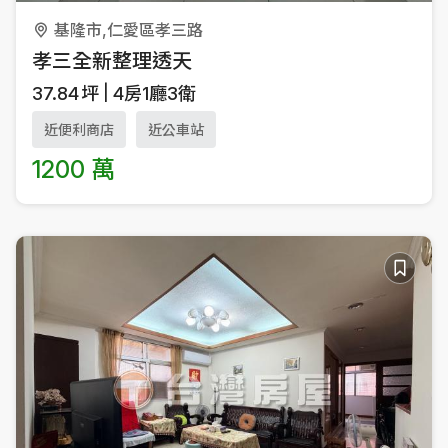
基隆市,仁愛區孝三路
孝三全新整理透天
37.84
坪
4房1廳3衛
近便利商店
近公車站
1200 萬