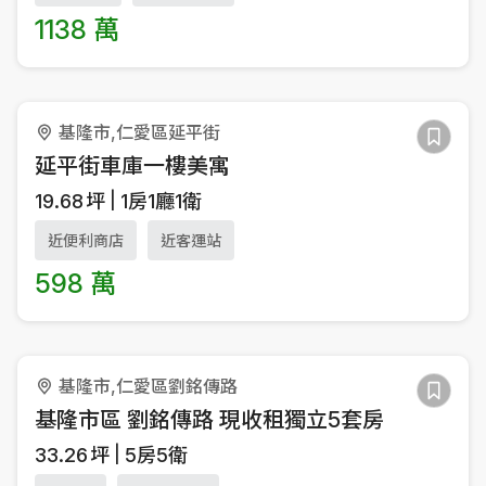
1138 萬
基隆市,仁愛區延平街
延平街車庫一樓美寓
19.68
坪
1房1廳1衛
近便利商店
近客運站
598 萬
基隆市,仁愛區劉銘傳路
基隆市區 劉銘傳路 現收租獨立5套房
33.26
坪
5房5衛