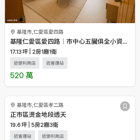
基隆市,仁愛區愛四路
基隆仁愛區愛四路｜市中心五臟俱全小資宅|裝潢為AI模擬示意圖
17.13
坪
2房1廳1衛
近便利商店
近客運站
520 萬
基隆市,仁愛區孝二路
正市區燙金地段透天
19.6
坪
5房2廳3衛
近客運站
近便利商店