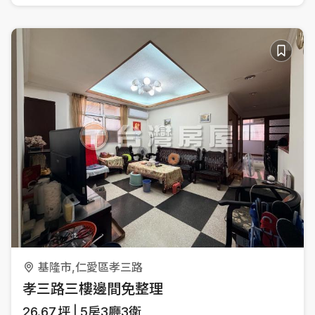
基隆市,仁愛區孝三路
孝三路三樓邊間免整理
26.67
坪
5房3廳3衛