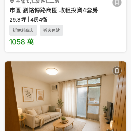
基隆市,仁愛區仁二路
市區 劉銘傳路商圈 收租投資4套房
29.8
坪
4房4衛
近便利商店
近客運站
1058 萬