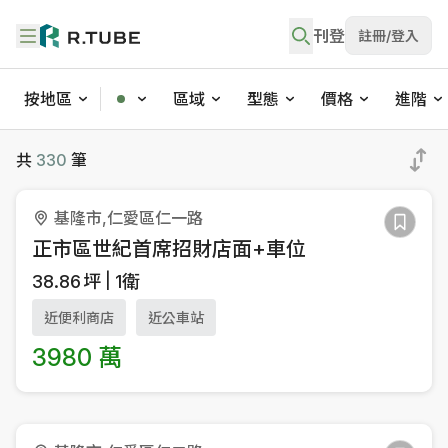
刊登
註冊/登入
按地區
區域
型態
價格
進階
不動產買賣與社區物件搜尋
共
330
筆
基隆市,仁愛區仁一路
正市區世紀首席招財店面+車位
38.86
坪
1衛
近便利商店
近公車站
3980 萬