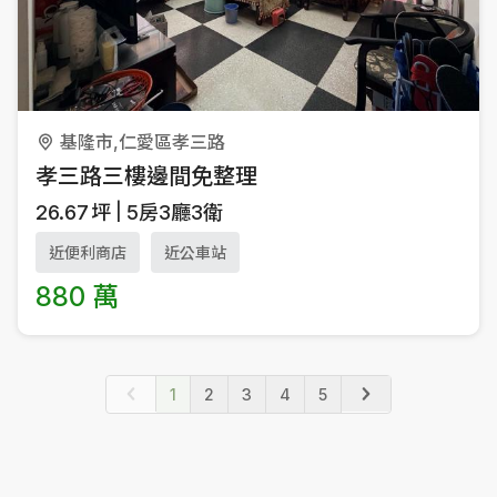
基隆市,仁愛區孝三路
孝三路三樓邊間免整理
26.67
坪
5房3廳3衛
近便利商店
近公車站
880 萬
1
2
3
4
5