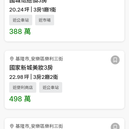
國城低總價3房
20.24
坪
3房1廳1衛
近公車站
近市場
388 萬
基隆市,安樂區樂利三街
國家新城美妝3房
22.98
坪
3房2廳2衛
近便利商店
近公車站
498 萬
基隆市,安樂區樂利三街