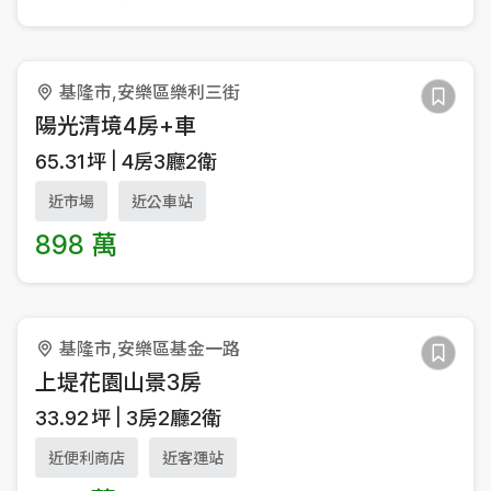
基隆市,安樂區樂利三街
陽光清境4房+車
65.31
坪
4房3廳2衛
近市場
近公車站
898 萬
基隆市,安樂區基金一路
上堤花園山景3房
33.92
坪
3房2廳2衛
近便利商店
近客運站