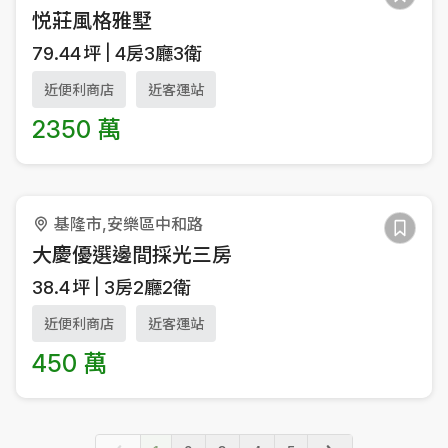
悦莊風格雅墅
79.44
坪
4房3廳3衛
近便利商店
近客運站
2350 萬
基隆市,安樂區中和路
大慶優選邊間採光三房
38.4
坪
3房2廳2衛
近便利商店
近客運站
450 萬