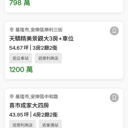
798 萬
基隆市,安樂區樂利三街
天驕精美景觀大3房+車位
54.67
坪
3房2廳2衛
近公車站
近便利商店
1200 萬
基隆市,安樂區中和路
喜市成家大四房
43.95
坪
4房2廳2衛
近便利商店
近客運站