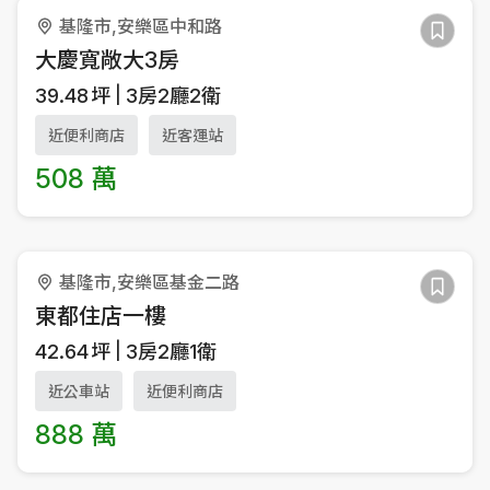
基隆市,安樂區中和路
大慶寬敞大3房
39.48
坪
3房2廳2衛
近便利商店
近客運站
508 萬
基隆市,安樂區基金二路
東都住店一樓
42.64
坪
3房2廳1衛
近公車站
近便利商店
888 萬