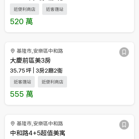
近便利商店
近客運站
520 萬
基隆市,安樂區中和路
大慶前區美3房
35.75
坪
3房2廳2衛
近客運站
近便利商店
555 萬
基隆市,安樂區中和路
中和路4+5超值美寓