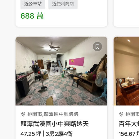
近公車站
近便利商店
688 萬
桃園市,龍潭區中興路路
桃園
龍潭武漢國小中興路透天
47.25
坪
3房2廳4衛
156.67