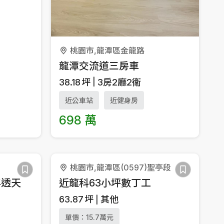
桃園市,龍潭區金龍路
龍潭交流道三房車
38.18
坪
3房2廳2衛
近公車站
近健身房
698 萬
桃園市,龍潭區(0597)聖亭段
年透天
近龍科63小坪數丁工
63.87
坪
其他
單價：15.7萬元