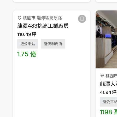
桃園市,龍潭區高原路
龍潭483挑高工業廠房
110.49
坪
近公車站
近便利商店
1.75 億
桃園
龍潭大
41.94
坪
近公車
1198 