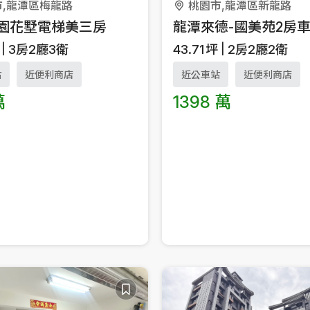
市,龍潭區梅龍路
桃園市,龍潭區新龍路
園花墅電梯美三房
龍潭來德-國美苑2房
3房2廳3衛
43.71
坪
2房2廳2衛
站
近便利商店
近公車站
近便利商店
萬
1398 萬