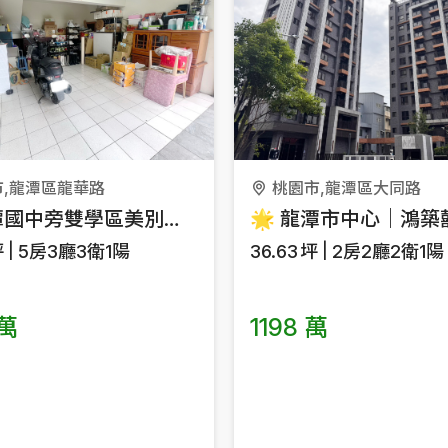
市,龍潭區龍華路
桃園市,龍潭區大同路
🏡 龍潭國中旁雙學區美別墅｜市中心稀有釋出｜3寶媽佩佩屋
坪
5房3廳3衛1陽
36.63
坪
2房2廳2衛1陽
 萬
1198 萬