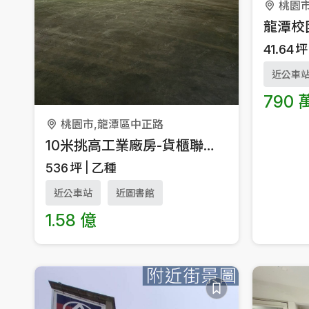
桃園
龍潭校
41.64
坪
近公車
790 
桃園市,龍潭區中正路
10米挑高工業廠房-貨櫃聯結可
536
坪
乙種
近公車站
近圖書館
1.58 億