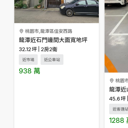
桃園市,龍潭區佳安西路
龍潭近石門邊間大面寬地坪
32.12
坪
2房2衛
近市場
近公車站
938 萬
桃園
45.6
坪
近客運
1288