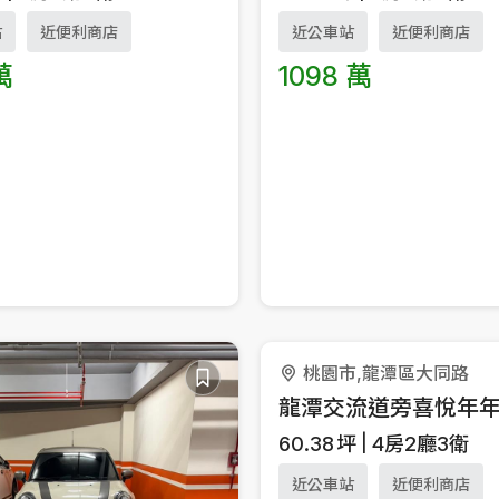
站
近便利商店
近公車站
近便利商店
萬
1098 萬
桃園市,龍潭區大同路
龍潭交流道旁喜悅年
60.38
坪
4房2廳3衛
近公車站
近便利商店