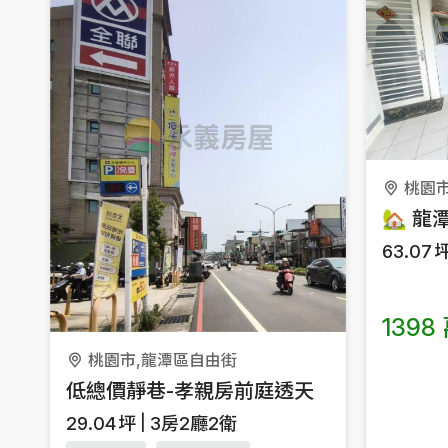
桃園
63.07
1398
桃園市,龍潭區自由街
低總價靜巷-孝親房前庭透天
29.04
坪
3房2廳2衛