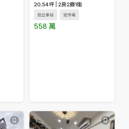
20.54
坪
2房2廳1衛
車
近公車站
近市場
558 萬