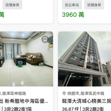
近健身房
近公車站
近健身房
 萬
3960 萬
市,龍潭區神龍路
桃園市,龍潭區武中路
稀有釋出 新希臘地中海區優質三房車 超值物件 可談
龍潭大清城心精美三
坪
3房2廳2衛1陽
36.87
坪
3房2廳2衛