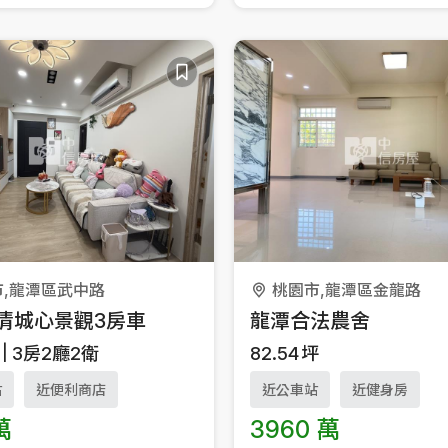
市,龍潭區武中路
桃園市,龍潭區金龍路
清城心景觀3房車
龍潭合法農舍
3房2廳2衛
82.54
坪
站
近便利商店
近公車站
近健身房
萬
3960 萬