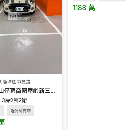
1188 萬
市,龍潭區中豐路
龍潭近山仔頂商圈屋齡新三房平車
3房2廳2衛
站
近便利商店
 萬