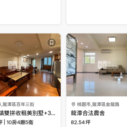
市,龍潭區百年三街
桃園市,龍潭區金龍路
百年大鎮雙拼收租美別墅+3車位
龍潭合法農舍
坪
10房4廳5衛
82.54
坪