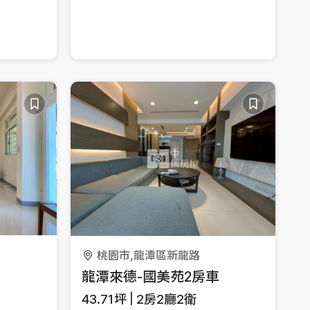
桃園市,龍潭區新龍路
龍潭來德-國美苑2房車
43.71
坪
2房2廳2衛