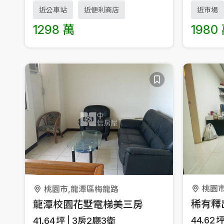
近公車站
近便利商店
近市場
1298 萬
1980
桃園
桃園市,龍潭區梅龍路
龍潭校園花墅電梯美三房
44.62
41.64
坪
3房2廳3衛