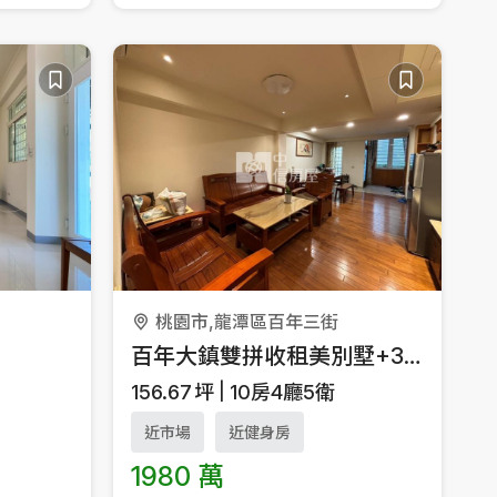
桃園市,龍潭區百年三街
百年大鎮雙拼收租美別墅+3車位
156.67
坪
10房4廳5衛
近市場
近健身房
1980 萬