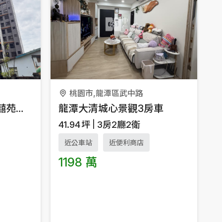
桃園市,龍潭區武中路
龍潭大清城心景觀3房車
🌟 龍潭市中心｜鴻築囍苑景觀兩房車｜高樓層雙衛浴景觀宅
41.94
坪
3房2廳2衛
近公車站
近便利商店
1198 萬