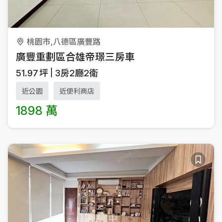
桃園市,八德區廣豐路
廣豐重劃區合雄帝璟三房車
51.97
坪
3房2廳2衛
近公園
近便利商店
1898 萬