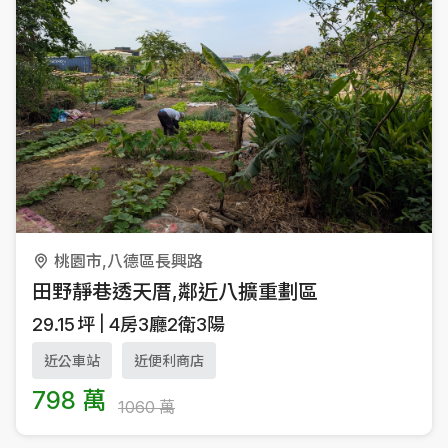
桃園市,八德區長興路
田野靜巷透天厝,鄰近八擴重劃區
29.15
坪
4房3廳2衛3陽
近公車站
近便利商店
798 萬
1060 萬