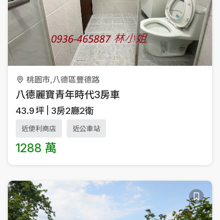
桃園市,八德區豐德路
八德麗寶青年時代3房車
43.9
坪
3房2廳2衛
近便利商店
近公車站
1288 萬