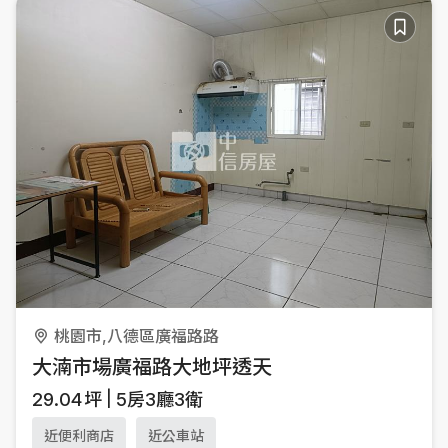
桃園市,八德區廣福路路
大湳市場廣福路大地坪透天
29.04
坪
5房3廳3衛
近便利商店
近公車站