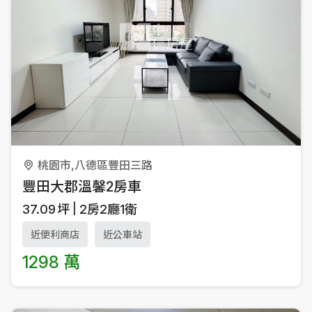
桃園市,八德區豐田三路
豐田大郡溫馨2房車
37.09
坪
2房2廳1衛
近便利商店
近公車站
1298 萬