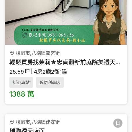
桃園市,八德區龍宮街
輕鬆買房找茉莉★忠貞翻新前庭院美透天4房
25.59
坪
4房2廳2衛1陽
近公車站
近便利商店
1388 萬
桃園市,八德區建安街
瑞聯透天店面