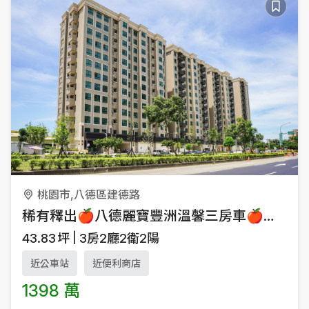
桃園市,八德區建德路
稀有釋出🍎八德麗寶豐洲溫馨三房車🍎誠意可談
43.83
坪
3房2廳2衛2陽
近公車站
近便利商店
1398 萬