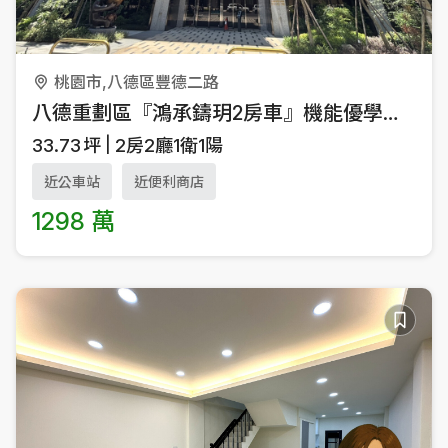
桃園市,八德區豐德二路
八德重劃區『鴻承鑄玥2房車』機能優學區宅～全新完工！
33.73
坪
2房2廳1衛1陽
近公車站
近便利商店
1298 萬