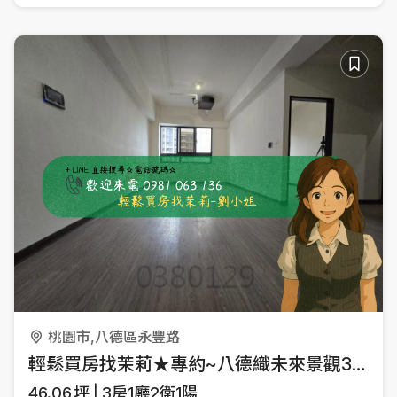
桃園市,八德區永豐路
輕鬆買房找茉莉★專約~八德織未來景觀3房車
46.06
坪
3房1廳2衛1陽