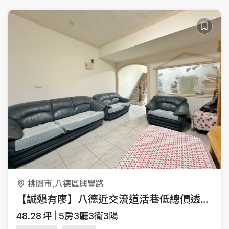
桃園市,八德區興豐路
【誠懇有廖】八德近交流道活巷低總價透天～
48.28
坪
5房3廳3衛3陽