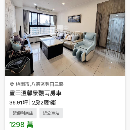
桃園市,八德區豐田三路
豐田溫馨景觀兩房車
36.91
坪
2房2廳1衛
近便利商店
近公車站
1298 萬