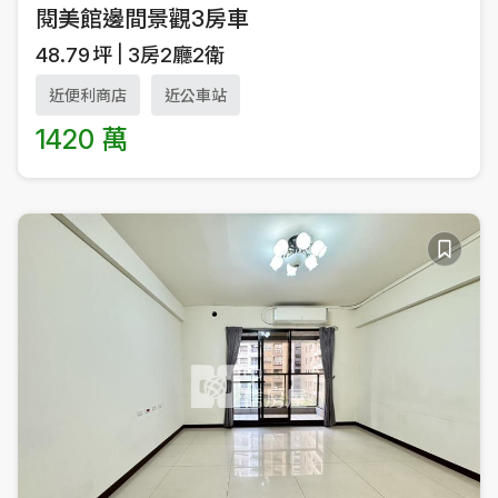
閱美館邊間景觀3房車
48.79
坪
3房2廳2衛
近便利商店
近公車站
1420 萬