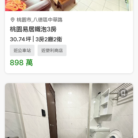
桃園市,八德區中華路
桃園易居鐵泡3房
30.74
坪
3房2廳2衛
近公車站
近便利商店
898 萬