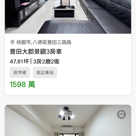
桃園市,八德區豐田三路路
豐田大郡景觀3房車
47.81
坪
3房2廳2衛
近市場
近公車站
1598 萬