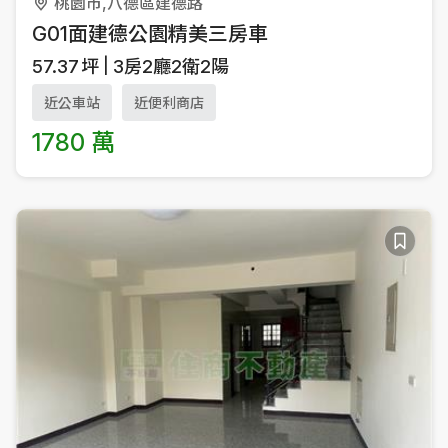
桃園市,八德區建德路
G01面建德公園精美三房車
57.37
坪
3房2廳2衛2陽
近公車站
近便利商店
1780 萬