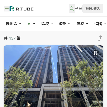
刊登
註冊/登入
按地區
區域
型態
價格
進階
不動產買賣與社區物件搜尋
共
437
筆