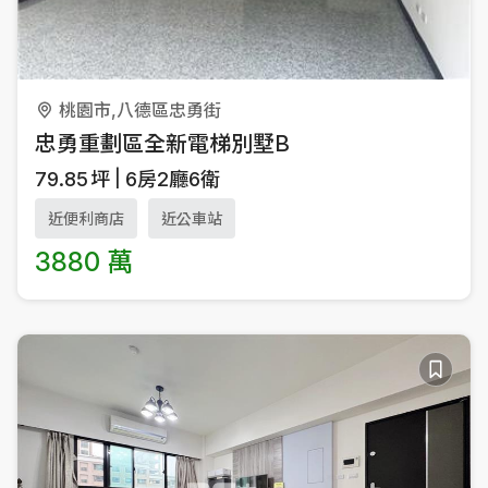
桃園市,八德區忠勇街
忠勇重劃區全新電梯別墅B
79.85
坪
6房2廳6衛
近便利商店
近公車站
3880 萬