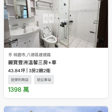
桃園市,八德區建德路
麗寶豐洲溫馨三房+車
43.84
坪
3房2廳2衛
近便利商店
近公車站
1398 萬