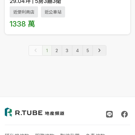
29.04
坪
5房3廳3衛
近便利商店
近公車站
1338 萬
1
2
3
4
5