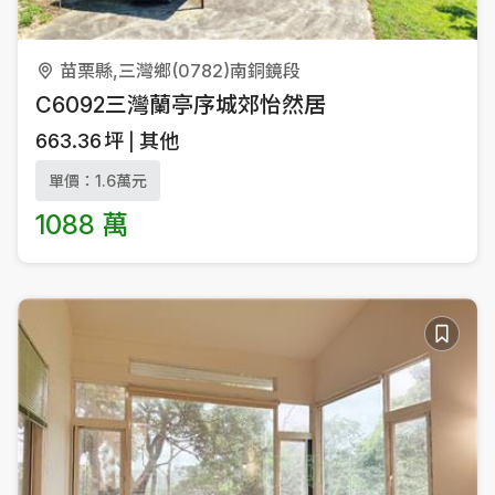
苗栗縣,三灣鄉(0782)南銅鏡段
C6092三灣蘭亭序城郊怡然居
663.36
坪
其他
單價：1.6萬元
1088 萬