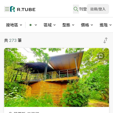
刊登
註冊/登入
按地區
區域
型態
價格
進階
不動產買賣與社區物件搜尋
共
273
筆