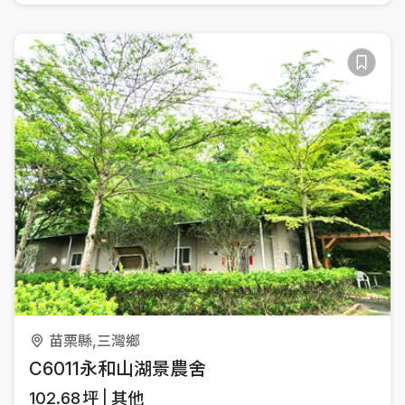
苗栗縣,三灣鄉
C6011永和山湖景農舍
102.68
坪
其他