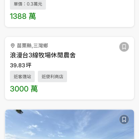
單價：0.3萬元
1388 萬
苗栗縣,三灣鄉
浪漫台3線牧場休閒農舍
39.83
坪
近客運站
近便利商店
3000 萬