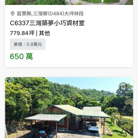
苗栗縣,三灣鄉(0484)大坪林段
C6337三灣築夢小巧資材室
779.84
坪
其他
單價：0.8萬元
650 萬