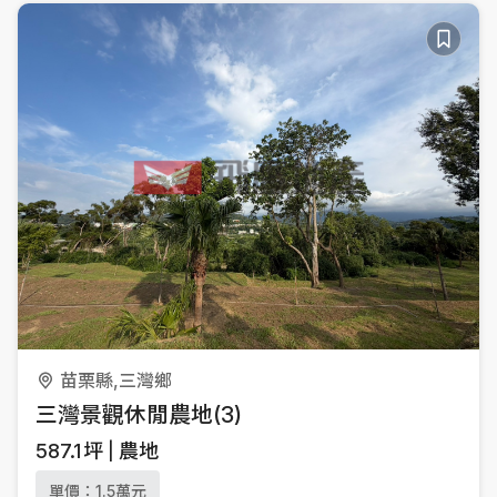
苗栗縣,三灣鄉
三灣景觀休閒農地(3)
587.1
坪
農地
單價：1.5萬元