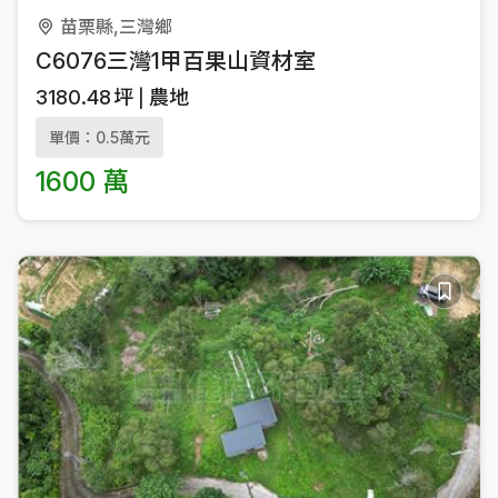
苗栗縣,三灣鄉
C6076三灣1甲百果山資材室
3180.48
坪
農地
單價：0.5萬元
1600 萬