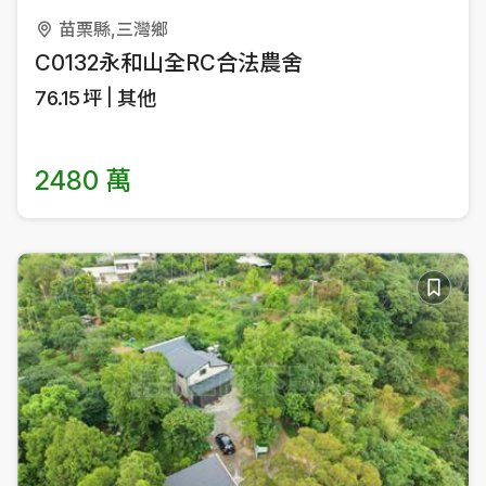
苗栗縣,三灣鄉
C0132永和山全RC合法農舍
76.15
坪
其他
2480 萬