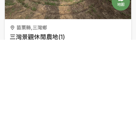
地圖
苗栗縣,三灣鄉
三灣景觀休閒農地(1)
371.52
坪
農地
單價：1.5萬元
547 萬