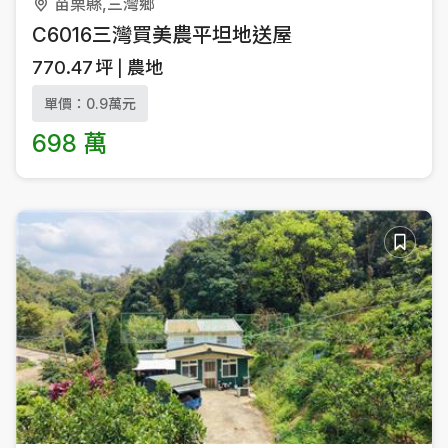
苗栗縣,三灣鄉
C6016三灣買美農平坦地送屋
770.47
坪
農地
單價：0.9萬元
698 萬