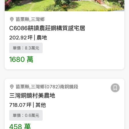
苗栗縣,三灣鄉
C6086耕讀農莊鋼構質感宅居
202.92
坪
農地
單價：8.3萬元
1680 萬
苗栗縣,三灣鄉(0782)南銅鏡段
三灣銅鏡村美農地
718.07
坪
其他
單價：0.6萬元
458 萬