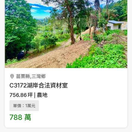
苗栗縣,三灣鄉
C3172湖岸合法資材室
756.86
坪
農地
單價：1萬元
788 萬