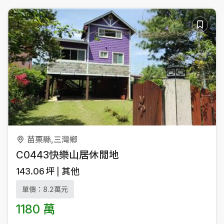
苗栗縣,三灣鄉
C0443快樂山居休閒地
143.06
坪
其他
單價：8.2萬元
1180 萬