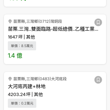
苗栗縣,三灣鄉(0712)灣銅段
苗栗.三灣..雙面臨路-超低總價..乙種工業用地
1647
坪
其他
單價：8.5萬元
1.4 億
苗栗縣,三灣鄉(0483)大河底段
大河底丙建+林地
4203.24
坪
其他
單價：0.2萬元