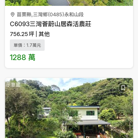
苗栗縣,三灣鄉(0485)永和山段
C6093三灣薈蔚山居森活農莊
756.25
坪
其他
單價：1.7萬元
1288 萬