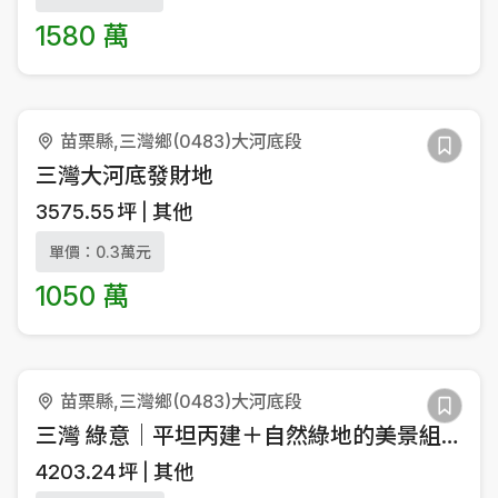
1580 萬
苗栗縣,三灣鄉(0483)大河底段
三灣大河底發財地
3575.55
坪
其他
單價：0.3萬元
1050 萬
苗栗縣,三灣鄉(0483)大河底段
三灣 綠意｜平坦丙建＋自然綠地的美景組合
4203.24
坪
其他