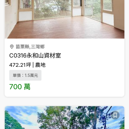
苗栗縣,三灣鄉
C0316永和山資材室
472.21
坪
農地
單價：1.5萬元
700 萬