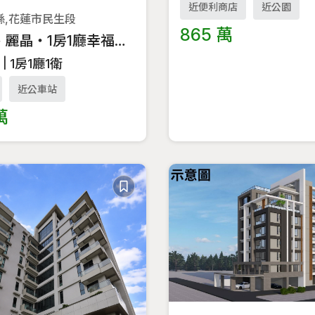
近便利商店
近公園
縣,花蓮市民生段
865 萬
🌿預售 麗晶・1房1廳幸福宅🌿A1-好案推薦
坪
1房1廳1衛
近公車站
萬