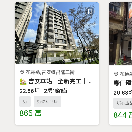
花蓮縣,吉安鄉昌隆三街
花蓮
🏡 吉安車站｜全新完工｜精鑄砌質華廈
22.86
坪
2房1廳1衛
20.63
近
近便利商店
近公車
865 萬
844 