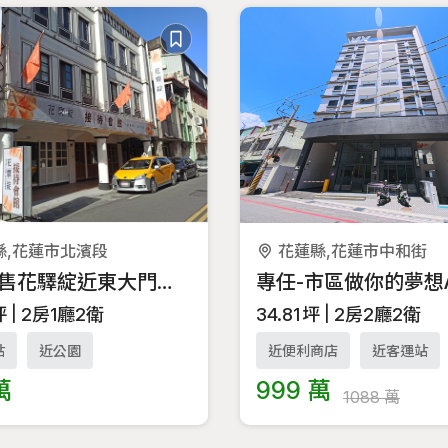
花蓮縣,花蓮市中和街
縣,花蓮市北濱段
專任預售花驛綻近東大門復興街2房車位景觀大樓
34.81
坪
2房2廳2衛
坪
2房1廳2衛
近便利商店
近客運站
站
近公園
999 萬
萬
1088 萬