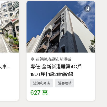
花蓮縣,花蓮市新港街
【美崙精華區・專任大車庫透天好宅】
專任-全新新港雅築4C戶
18.71
坪
1房2廳1衛1陽
近便利商店
近客運站
627 萬