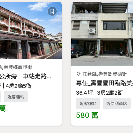
縣,壽豐鄉壽興街
花蓮縣,壽豐鄉豐德街
壽豐鄉公所旁｜車站走路就到的雅緻美別墅
坪
4房2廳5衛
36.4
坪
3房2廳2衛
近客運站
近客運站
近便利商店
 萬
580 萬