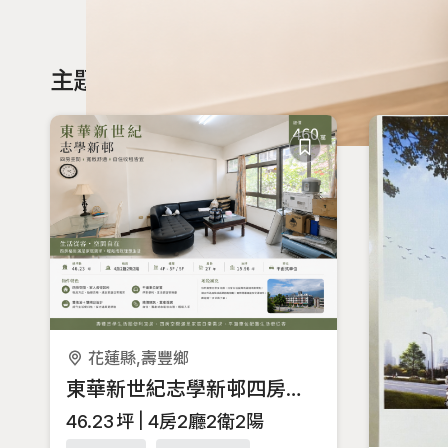
主題物件
花蓮縣,壽豐鄉
東華新世紀志學新邨四房空間寬敞自住收租皆宜
46.23
坪
4房2廳2衛2陽