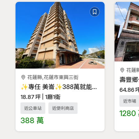
花蓮
花蓮縣,花蓮市東興三街
✨專任 美崙✨388萬就能買到一樓店面＋平面車位
64.86
18.87
坪
1廳1衛
近市場
近公車站
近便利商店
1280
388 萬