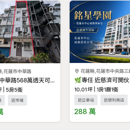
花蓮縣,花蓮市中央路三
縣,花蓮市中華路
花蓮市中華路568萬透天可自住兼出租喔
10.01
坪
1房1廳1衛
坪
5房5衛
近公車站
近便利商店
站
近市場
288 萬
萬