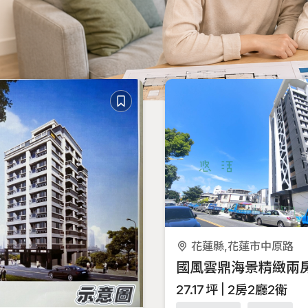
花蓮縣,花蓮市中原路
27.17
坪
2房2廳2衛