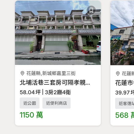
花蓮縣,新城鄉嘉里三街
花蓮
北埔活巷三套房可隔孝親房輕齡別墅
58.04
坪
3房2廳4衛
39.97
近公園
近便利商店
近客運
1150 萬
568 