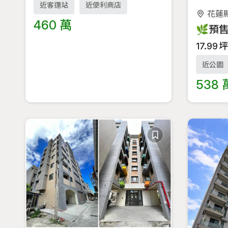
近客運站
近便利商店
花蓮
460 萬
17.99
近公園
538 