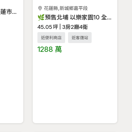
花蓮縣,新城鄉嘉平段
預售好案-滿達晴苑 花蓮市2~3房 3B
🌿預售北埔 以樂家園10 全套房幸福宅🌿B8
45.05
坪
3房2廳4衛
近便利商店
近客運站
1288 萬