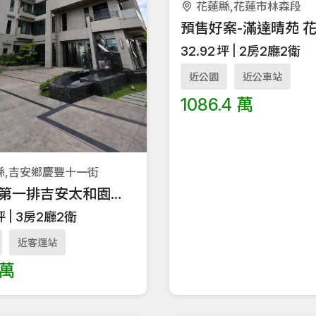
花蓮縣,花蓮市林森段
32.92
坪
2房2廳2衛
近公園
近公車站
1086.4 萬
縣,吉安鄉慶豐十一街
【溪畔第一排吉安太和園｜日系北歐質感電梯美宅】
坪
3房2廳2衛
近客運站
 萬