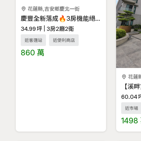
花蓮縣,吉安鄉慶北一街
慶豐全新落成🔥3房機能絕佳🔥超高CP值華廈
34.99
坪
3房2廳2衛
近客運站
近便利商店
860 萬
花蓮
60.04
近市場
1498