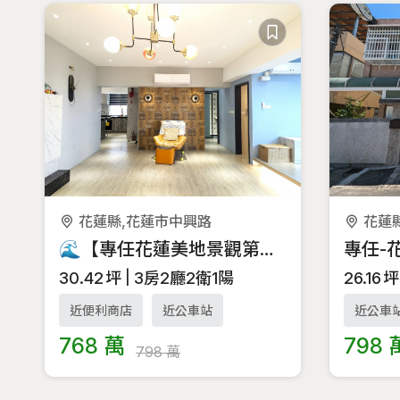
花蓮縣,花蓮市中興路
花蓮
🌊【專任花蓮美地景觀第一排｜海景x法式x免整理】
30.42
坪
3房2廳2衛1陽
26.16
坪
近便利商店
近公車站
近公車
768 萬
798 
798 萬