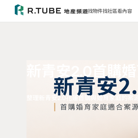
找物件
找社區
看內容
新青安2.0首購
整理新青安2.0花蓮首購與婚育家庭的