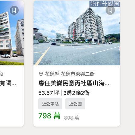
段
花蓮縣,花蓮市東興二街
🌿專任 近慈濟可開伙有陽台帶裝潢機能套房🌿
專任美崙民意丙社區山海景觀三房平車華廈
53.57
坪
3房2廳2衛
近公車站
近公園
798 萬
898 萬