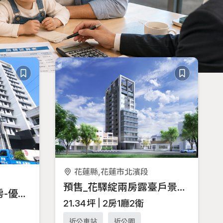
花蓮縣,花蓮市北濱段
預售_花驛綻兩房露臺戶景觀大樓C5
國風雲鼎海景精緻兩房-優質好案強力推薦
21.34
坪
2房1廳2衛
近公車站
近公園