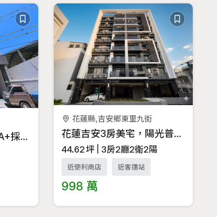
花蓮縣,吉安鄉東里九街
花蓮吉安3房美宅，陽光普照的夢想之家，附車位
專任-市區做你的夢想A+採光兩房平車
44.62
坪
3房2廳2衛2陽
近便利商店
近客運站
998 萬