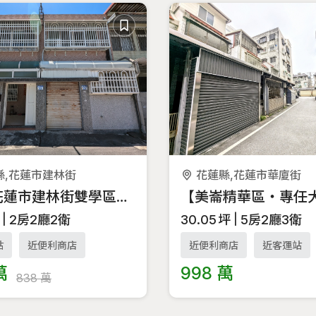
縣,花蓮市建林街
花蓮縣,花蓮市華廈街
專任-花蓮市建林街雙學區低總價免整理透天
2房2廳2衛
30.05
坪
5房2廳3衛
站
近便利商店
近便利商店
近客運站
萬
998 萬
838 萬