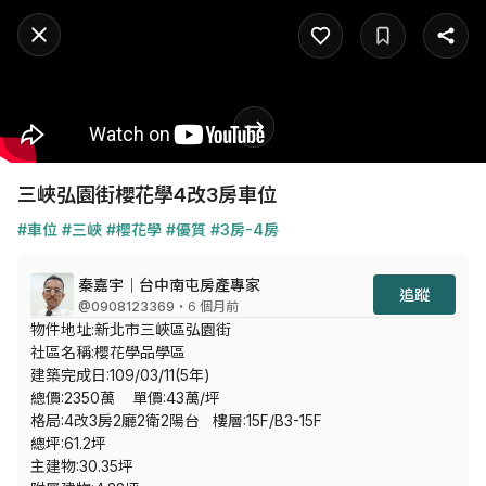
三峽弘園街櫻花學4改3房車位
#車位
#三峽
#櫻花學
#優質
#3房-4房
秦嘉宇｜台中南屯房產專家
追蹤
@0908123369
・6 個月前
物件地址:新北市三峽區弘園街

社區名稱:櫻花學品學區

建築完成日:109/03/11(5年)

總價:2350萬    單價:43萬/坪

格局:4改3房2廳2衛2陽台   樓層:15F/B3-15F

總坪:61.2坪    

主建物:30.35坪    
