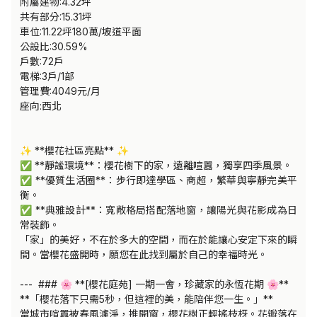
附屬建物:4.32坪    

共有部分:15.31坪

車位:11.22坪180萬/坡道平面

公設比:30.59%

戶數:72戶

電梯:3戶/1部

管理費:4049元/月

座向:西北

✨ **櫻花社區亮點** ✨  

✅ **靜謐環境**：櫻花樹下的家，遠離喧囂，獨享四季風景。  

✅ **優質生活圈**：步行即達學區、商超，繁華與寧靜完美平
衡。  

✅ **典雅設計**：寬敞格局搭配落地窗，讓陽光與花影成為日
常裝飾。  

「家」的美好，不在於多大的空間，而在於能讓心安定下來的瞬
間。當櫻花盛開時，願您在此找到屬於自己的幸福時光。  

---  ### 🌸 **[櫻花庭苑] 一期一會，珍藏家的永恆花期 🌸**  

**「櫻花落下只需5秒，但這裡的美，能陪伴您一生。」**  

當城市喧囂被春風濾淨，推開窗，櫻花樹正輕搖枝枒。花瓣落在