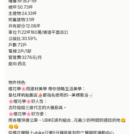
樓層:6F/B3-15F

總坪:50.73坪

主建物:24.33坪

附屬建物:3.1坪

共有部分:12.08坪

車位:11.22坪180萬/坡道平面(B2)

公設比:30.59%

戶數:72戶

電梯:2戶/1部

管理費:3278元/月

座向:西北

物件特色:

櫻花學🌸用建材美學 帶你領略生活美學：

是杜拜帆船飯店⛵都指名使用的--美標衛浴🚽 

🌸櫻花學🌸好人性：

志玲姐姐三度代言的大雅廚具。

🌸櫻花學🌸好方便：

用各種快捷公車、UBIKE排列組合...花最少的時間到達目的地😋
😋😋

從櫻花學騎上ubike只要5分鐘就能到的三鶯國民運動中心
