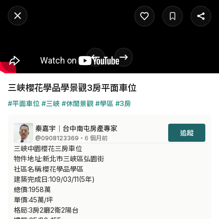
三峽櫻花學品學景觀3房平面車位
#平面車位
#三峽
#休閒景觀
#學區
#3房
秦嘉宇｜台中南屯房產專家
追蹤
@0908123369
・6 個月前
三峽中園櫻花三房車位

物件地址:新北市三峽區弘園街

社區名稱:櫻花學品學區

建築完成日:109/03/11(5年)

總價:1958萬

單價:45萬/坪

格局:3房2廳2衛2陽台
