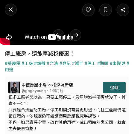
停工廠房，還能享減稅優惠！
#房屋稅
#工廠
#課徵
#合法
#登記
#減半
#停工
#期間
#未變更
#
用途
中信房屋小陽 木柵深坑新店
追蹤
@gogoyoung
・2 個月前
很多工廠老闆以為，只要工廠停工，房屋稅減半優惠就沒了，其
實不一定！

只要是合法登記工廠，停工期間沒有變更用途，而且生產設備還
留在廠內，依規定仍可繼續適用房屋稅減半課徵。

不過，如果廠房空置、改作其他用途，或出租給別家公司，就會
失去優惠資格！