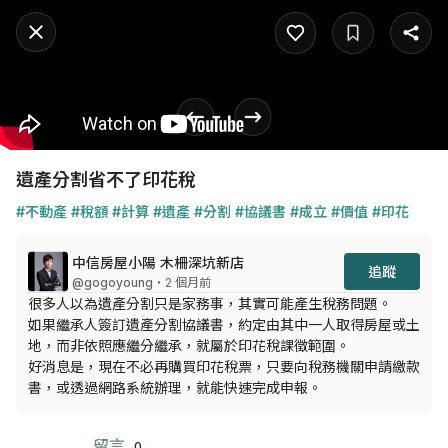
遺產分割省不了印花稅
#不動產
#稅額
#計算
#遺產
#分割
#協議書
#成立
#價值
#印花
中信房屋小陽 木柵深坑新店
追蹤
@gogoyoung
・2 個月前
很多人以為遺產分割只是家務事，其實可能產生稅務問題。

如果繼承人簽訂遺產分割協議書，約定由其中一人取得房屋或土
地，而非依照應繼分繼承，就屬於印花稅課徵範圍。

好消息是，現在不必再購買印花稅票，只要向稅務機關申請繳款
書，或透過網路系統辦理，就能快速完成申報。
留言
0