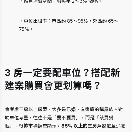
・轉售增值空間：約每年 2～3% 漲幅。
・車位出租率：市區約 85～95%，郊區約 65～
75%。
3 房一定要配車位？搭配新
建案購買會更划算嗎？
會考慮三房以上房型，大多是已婚、有家庭的購屋族。對
於車位考量，往往不是「要不要買」，而是「該買幾
個」。根據市場調查顯示，
85% 以上的三房戶家庭
至少擁