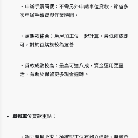
・申辦手續簡便：不需另外申請車位貸款，節省多
次申辦手續費與作業時間。
・頭期款整合：房屋加車位一起計算，最低兩成即
可，對於首購族較為友善。
・貸款成數較高：最高可達八成，資金運用更靈
活，有助於保留更多現金週轉。
單獨車位
貸款重點：
・獨立產權要求：須確認車位有獨立建號，產權登