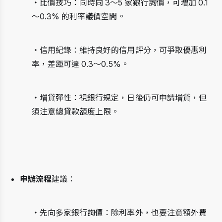
・比價技巧：同時向 3～5 家銀行詢價，可增加 0.1
～0.3% 的利率議價空間。
・信用紀錄：維持良好的信用評分，可爭取優惠利
率，差距可達 0.3～0.5%。
・增貸彈性：視銀行規定，日後仍可申請增貸，但
須注意總貸款額度上限。
申辦流程
建議：
・先向多家銀行詢價：除利率外，也要注意額外費