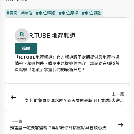
#買房
#車位
#車位種類
#車位產權
#車位貸款
作者資訊
R.TUBE 地產頻道
追蹤
「𝗥.𝗧𝗨𝗕𝗘地產頻道」官方頻道將不定期提供房地產市場
情報、精選物件、購屋主題提案等內容，請記得在頻道首
頁點擊『追蹤』掌握我們的最新訊息！
上一篇
如何避免買到漏水屋？雨天看屋最聰明！看房5大密技
大公開
下一篇
預售屋一定要客變嗎？專家教你評估重點與省錢心法