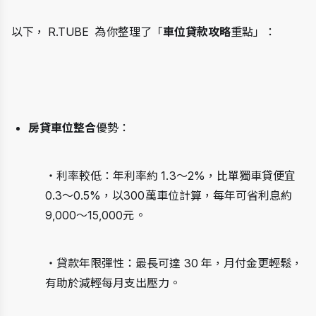
以下， R.TUBE  為你整理了「
車位貸款攻略
重點」：
房貸車位整合
優勢：
・利率較低：年利率約 1.3～2%，比單獨車貸便宜 
0.3～0.5%，以300萬車位計算，每年可省利息約 
9,000～15,000元。
・貸款年限彈性：最長可達 30 年，月付金更輕鬆，
有助於減輕每月支出壓力。