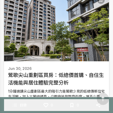
Jun 30, 2026
鶯歌尖山重劃區買房：低總價首購、自住生
活機能與居住體驗完整分析
1分鐘速讀尖山重劃區最大的吸引力是鶯歌少見的低總價新住宅
生活圈，加上三鶯線通車、公園綠地與整齊街廓，讓不少首購
族開始考慮搬到這裡。不過真正該評估的，是生活機能、交通
目錄
0
0
與家庭需求是否符合自己的日常。如果和北大特區、土城市區
相比，尖山重劃區最大的優勢是總價較低、住宅環境更新、公
R.TUBE 地產頻道