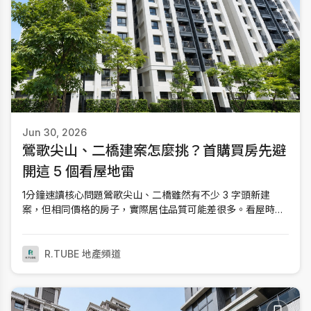
Jun 30, 2026
鶯歌尖山、二橋建案怎麼挑？首購買房先避
開這 5 個看屋地雷
1分鐘速讀核心問題鶯歌尖山、二橋雖然有不少 3 字頭新建
案，但相同價格的房子，實際居住品質可能差很多。看屋時真
正該比較的是戶數電梯比、臨鐵噪音、棟距採光、格局與車
位，而不是只看樣品屋。快速對比預售屋付款彈性高但需要判
讀圖面；新成屋能直接確認採光、棟距與噪音。離三鶯線車站
R.TUBE 地產頻道
較近通勤方便，但通常也更接近主