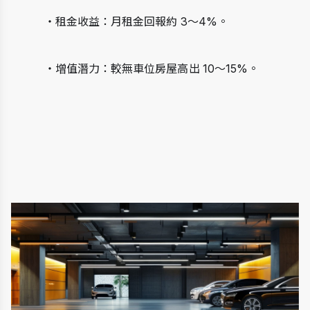
・租金收益：月租金回報約 3～4%。
・增值潛力：較無車位房屋高出 10～15%。