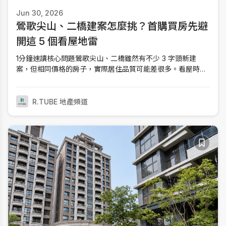
Jun 30, 2026
鶯歌尖山、二橋建案怎麼挑？首購買房先避
開這 5 個看屋地雷
1分鐘速讀核心問題鶯歌尖山、二橋雖然有不少 3 字頭新建
案，但相同價格的房子，實際居住品質可能差很多。看屋時真
正該比較的是戶數電梯比、臨鐵噪音、棟距採光、格局與車
位，而不是只看樣品屋。快速對比預售屋付款彈性高但需要判
讀圖面；新成屋能直接確認採光、棟距與噪音。離三鶯線車站
R.TUBE 地產頻道
較近通勤方便，但通常也更接近主