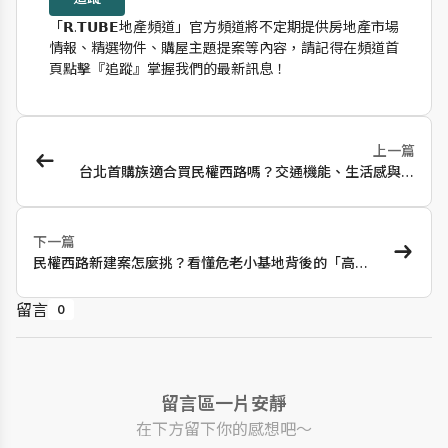
「𝗥.𝗧𝗨𝗕𝗘地產頻道」官方頻道將不定期提供房地產市場
情報、精選物件、購屋主題提案等內容，請記得在頻道首
頁點擊『追蹤』掌握我們的最新訊息！
上一篇
台北首購族適合買民權西路嗎？交通機能、生活感與老
屋現實開箱
下一篇
民權西路新建案怎麼挑？看懂危老小基地背後的「高公
設與梯戶比」隱憂
留言
0
留言區一片安靜
在下方留下你的感想吧～