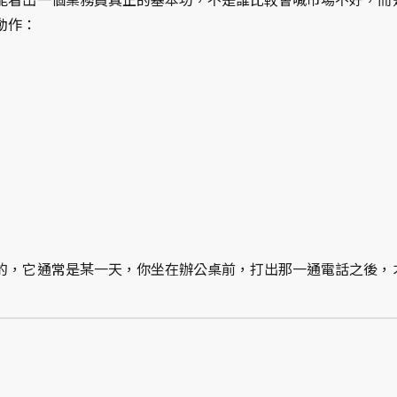
能看出一個業務員真正的基本功，不是誰比較會喊市場不好，而
動作：
的，它通常是某一天，你坐在辦公桌前，打出那一通電話之後，