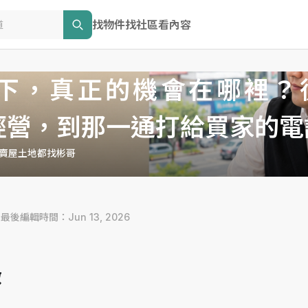
找物件
找社區
看內容
下，真正的機會在哪裡？
經營，到那一通打給買家的電
賣屋土地都找彬哥
 最後編輯時間：Jun 13, 2026
做