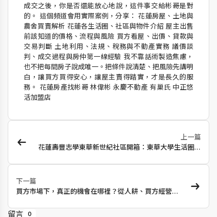
成交之後，你是否還能放心地說，這件事交給彬哥是對
的。 這個頻道會用實際案例，分享： 花蓮房屋、土地與
農舍買賣解析 花蓮各生活圈、社區與物件介紹 屋主出售
前該知道的價格、流程與風險 買方看屋、出價、貸款與
交易判斷 土地利用、法規、稅務與不動產實務 議價談
判、成交過程與房仲第一線經驗 我不靠話術製造焦慮，
也不把每間房子說成唯一。把條件說清楚、把風險先講明
白，讓買方買得安心，讓屋主賣得踏實，才是長久的服
務。 花蓮房產找彬哥 林偉彬 永慶不動產 有巢氏 中正悠
活加盟店
上一篇
花蓮壽豐志學東華新世紀社區開箱：東華大學生活圈、
自住出租與行情分析
下一篇
買方市場下，真正的機會在哪裡？從人耕、買方經營，
到那一通打給買家的電話
留言
0