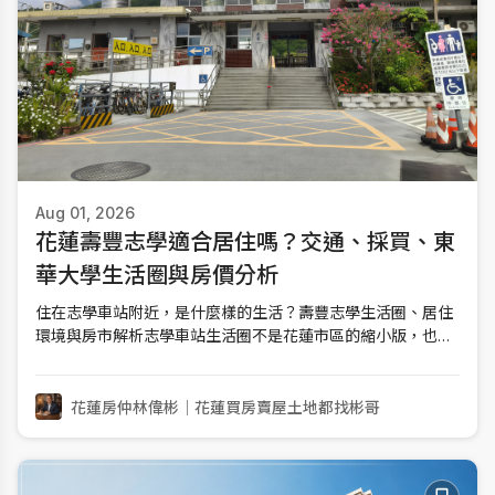
Aug 01, 2026
花蓮壽豐志學適合居住嗎？交通、採買、東
華大學生活圈與房價分析
住在志學車站附近，是什麼樣的生活？壽豐志學生活圈、居住
環境與房市解析志學車站生活圈不是花蓮市區的縮小版，也不
是只有學生租屋的單一型商圈。它是由台鐵志學車站、中正路
商業街、國立東華大學，以及周邊傳統住宅聚落共同形成的鄉
鎮型大學生活圈。這裡的優點，是基本採買與餐飲集中、對外
花蓮房仲林偉彬｜花蓮買房賣屋土地都找彬哥
交通明確、住宅密度低，房屋總價