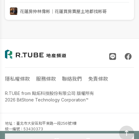
位，產品從24坪二房到約40坪三房。公開平台目前可見33筆
預售期交易，歷史平均單價約23.87萬元，區間約21.18至26.08
花蓮房仲林偉彬｜花蓮買房賣屋土地都找彬哥
萬元；
隱私權條款
服務條款
聯絡我們
免責條款
R.TUBE from 點炻科技股份有限公司 版權所有
2026 BitStone Technology Corporation™
地址：臺北市大安區和平東路一段256號1樓
統一編號：53430373
聯絡電話：02-33652335