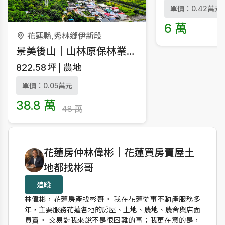
單價：0.42萬元
6 萬
花蓮縣,秀林鄉伊新段
景美後山｜山林原保林業用地｜稀有釋出｜需原民身分
822.58
坪
農地
單價：0.05萬元
38.8 萬
48 萬
作者資訊
花蓮房仲林偉彬｜花蓮買房賣屋土
地都找彬哥
追蹤
林偉彬，花蓮房產找彬哥。 我在花蓮從事不動產服務多
年，主要服務花蓮各地的房屋、土地、農地、農舍與店面
買賣。 交易對我來說不是很困難的事；我更在意的是，