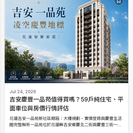
Jul 24, 2026
吉安慶豐一品苑值得買嗎？59戶純住宅、平
面車位與房價行情評估
花蓮吉安一品苑新社區開箱：大樓規劃、實價登錄與慶豐生活
圈完整解析一品苑位於花蓮縣吉安鄉慶北二街與慶豐三街一
帶，規劃地上13層、地下2層，共59戶住宅與72個坡道平面車