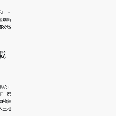
和」。
金屬納
部分區
載
系統，
下，選
周邊饋
入土地