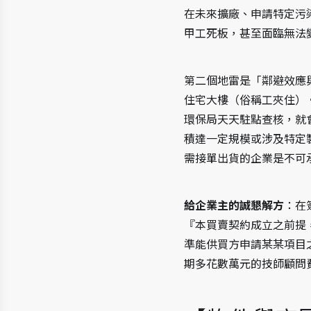
在未來擴廠、申請特定污
甲工死板，甚至面臨無法
第二個地雷是「鄰避效應
住宅大樓（俗稱工夾住）
環保局天天駐點查核，就
積達一定規模或涉及特定
需接單出貨的企業是不可
給企業主的誠懇解方
：在
『本買賣契約成立之前提
準能供買方申請某某項目
期多花數萬元的技師顧問