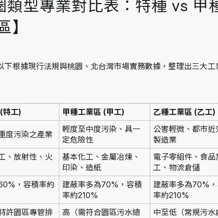
類型專業對比表：特種 vs 甲種
業區】
以下根據現行法規與桃園、北台灣市場實務數據，整理出三大工
(特工)
甲種工業區 (甲工)
乙種工業區 (乙工)
輕度至中度污染、具一
公害輕微、都市近
重度污染之產業
定危險性
製造業
工、放射性、火
基本化工、金屬冶煉、
電子零組件、食品
印染、造紙
工、物流倉儲
60%，容積率約
建蔽率多為70%，容積
建蔽率多為70%
率約210%
率約210%
特許園區專管排
高（需符合園區污水總
中至低（常規污水