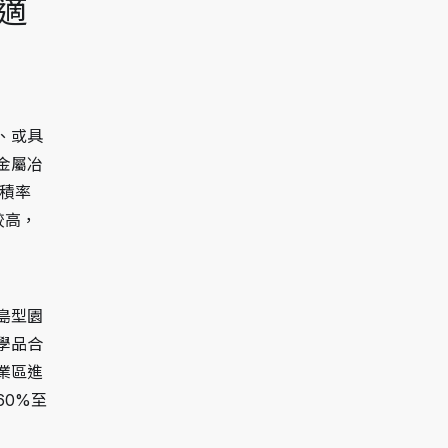
適
、或具
金屬冶
積率
較高，
島型園
學品合
業區進
0%至