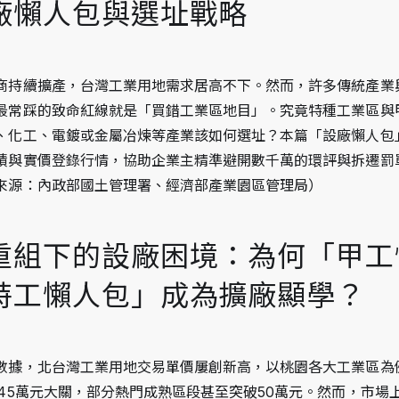
廠懶人包與選址戰略
商持續擴產，台灣工業用地需求居高不下。然而，許多傳統產業
最常踩的致命紅線就是「買錯工業區地目」。究竟特種工業區與
、化工、電鍍或金屬冶煉等產業該如何選址？本篇「設廠懶人包
積與實價登錄行情，協助企業主精準避開數千萬的環評與拆遷罰
來源：內政部國土管理署、經濟部產業園區管理局）
重組下的設廠困境：為何「甲工
特工懶人包」成為擴廠顯學？
數據，北台灣工業用地交易單價屢創新高，以桃園各大工業區為
45萬元大關，部分熱門成熟區段甚至突破50萬元。然而，市場