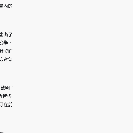
畫內的
蓋滿了
檢舉、
開發面
這對急
須載明：
納管標
可在前