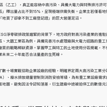
業區（乙工），真正能容納中高污染、具備大電力與特殊排污許可
區」釋出量占比不到15%，呈現極端供需失衡。企業主若僅看地
「地買了卻拿不到工廠登記證」的巨大營運泥沼。
ESG淨零碳排政策趨緊的背景下，地方政府對高污染產業的進駐
區、大園工業區為例，具備完善污水處理廠與大電力迴路的重工
搶買的戰略稀缺資源。掌握甲工與特工的土地使用分區規範，不
業未來二十年能否合法量產的生死線。
了數十場實戰協助企業設廠的經驗，明確界定兩大高污染工業分
VA）、廢水排放總量管制到消防安檢等級，為有重工業設廠需求
策地圖，避免因法令認知落差，衍生建廠中途被迫停工的數億元