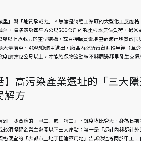
載重」與「地質承載力」。無論是特種工業區的大型化工反應槽
機台，標準廠房每平方公尺500公斤的載重根本無法負荷，通常
噸至3噸以上承載力的重型結構，或直接購買素地重新進行地質改良
大量槽車、40呎聯結車進出，廠區內必須預留迴轉半徑（至少1
寬度應達12公尺以上，才能確保物流動線不與周邊鄰里發生交通
話】高污染產業選址的「三大隱
局解方
買到一塊合適的「甲工」或「特工」，難度堪比登天。身為長期
我必須提醒企業主避開以下三大痛點：第一是「都計內與都計外
價格便宜的「非都市土地丁種建築用地」告訴你這等同於甲工，