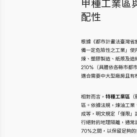
甲種工業區
配性
根據《都市計畫法臺灣省
備一定危險性之工業」使
煉、塑膠製造、紙漿及造
210%（具體依各縣市
適合需要中大型廠房且有
相對而言，
特種工業區
（
區。依據法規，煉油工業
成等，明文規定「僅限」
行絕對的地理隔離，通常
70%之間，以保留足夠