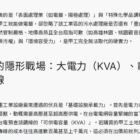
淆的是「表面處理業（如電鍍、陽極處理）」與「特殊化學品調
甲工就能做電鍍，卻忽略了該工業區的污水處理廠是否還有「重
然管制嚴格、地價高昂且全台屈指可數（如高雄林園、桃園觀音
排污權」與「環境容受力」，是甲工完全無法取代的硬實力。
的隱形戰場：大電力（KVA）、
線
重工業設廠最常遭遇的伏兵是「基礎設施承載力」。首先是電力
怪獸，動輒需要高壓甚至超高壓供電。在台電電網容量緊繃的當
台電預查該饋線的「可供電容量（KVA）」。若購買的甲工土地
專線的成本往往高達數百萬甚至上千萬元，這必須在出價前就列