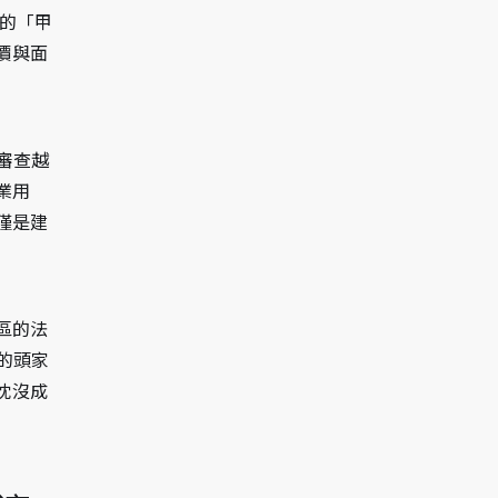
的「甲
價與面
審查越
業用
僅是建
區的法
的頭家
沈沒成