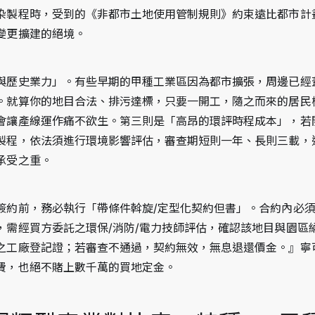
染製程時，受到的《非都市土地使用管制規則》約束遠比都市計
變更擴建的絕境。
與歷史業力」。有些早期的甲種工業區因為都市擴張，周邊已經
。就算你的地目合法、排污達標，只要一開工，隨之而來的居民
會讓產線運作痛不欲生。第三則是「高昂的環評時程成本」，若
製程，依法須進行環境影響評估，審查期短則一年、長則三載，
承受之重。
簽約前，務必執行「帶條件斡旋/定型化契約但書」。合約內必
，需經買方委託之環保/消防/電力技師評估，確認該地目與園區
之工廠登記證；若審查不通過，契約無效，無息退還價金。』寧
費，也絕不賭上數千萬的買地定金。