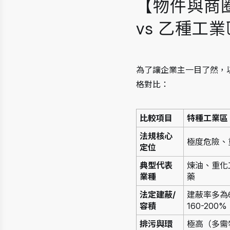
【物件與商圈
vs 乙種工
為了讓企業主一目了然，
格對比：
比較項目
特種工業區 
法規核心
極度危險、
定位
典型代表
煉油、重化
業種
藥
法定建蔽/
建蔽率多為
容積
160-200%
排污與環
極高（多需