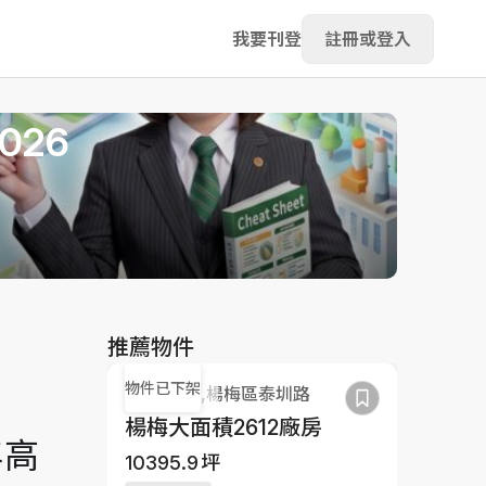
我要刊登
註冊或登入
26
推薦物件
物件已下架
桃園市,楊梅區泰圳路
楊梅大面積2612廠房
年高
10395.9
坪