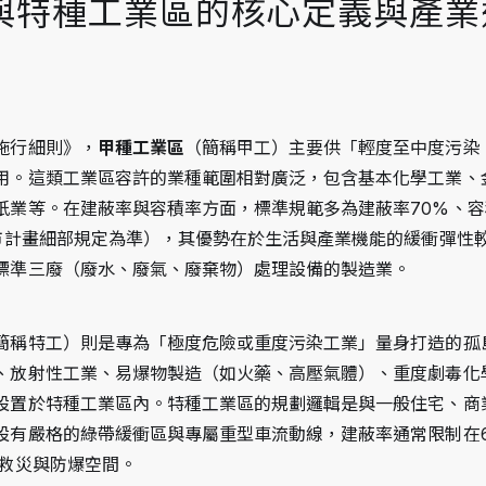
與特種工業區的核心定義與產業
施行細則》，
甲種工業區
（簡稱甲工）主要供「輕度至中度污染
用。這類工業區容許的業種範圍相對廣泛，包含基本化學工業、
紙業等。在建蔽率與容積率方面，標準規範多為建蔽率70%、容
都市計畫細部規定為準），其優勢在於生活與產業機能的緩衝彈性
標準三廢（廢水、廢氣、廢棄物）處理設備的製造業。
簡稱特工）則是專為「極度危險或重度污染工業」量身打造的孤
、放射性工業、易爆物製造（如火藥、高壓氣體）、重度劇毒化
設置於特種工業區內。特種工業區的規劃邏輯是與一般住宅、商
設有嚴格的綠帶緩衝區與專屬重型車流動線，建蔽率通常限制在6
的救災與防爆空間。