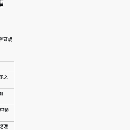
 
業區規
郊之
加
，容積
處理