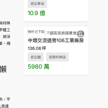
近公車站
10.9 億
與特殊
甲種工
物件已下架
桃園市,平鎮區民族路雙連二段
」將深
中壢交流道旁106工業廠房
單，穩
136.06
坪
近公園
近便利商店
5980 萬
懶
例，平
上高達