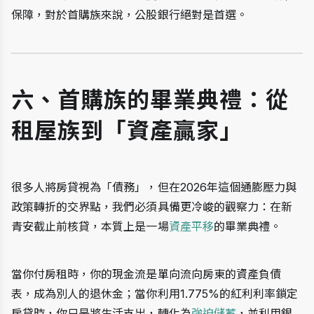
保障，對於首購族來說，公股銀行絕對是首選。
六、首購族的畢業典禮：從
租屋族到「資產贏家」
很多人將房貸視為「債務」，但在2026年這個通膨壓力與
政策轉折的交界點，我們必須具備更冷峻的觀察力：在新
青安截止前核貸，本質上是一場
資產平移
的畢業典禮。
當你付房租時，你的現金流是單向流向房東的資產負債
表，成為別人的退休金；當你利用1.775%的紅利利率鎖定
房貸時，你只是將生活支出，轉化為
強迫儲蓄
，並利用銀