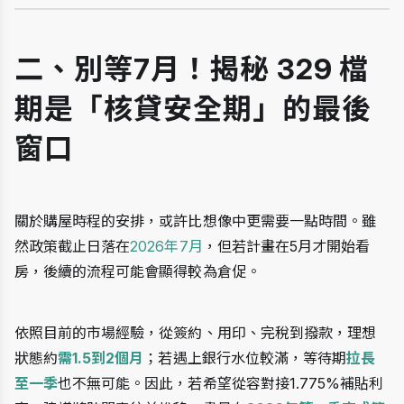
二、別等7月！揭秘 329 檔
期是「核貸安全期」的最後
窗口
關於購屋時程的安排，或許比想像中更需要一點時間。雖
然政策截止日落在
2026年7月
，但若計畫在5月才開始看
房，後續的流程可能會顯得較為倉促。
依照目前的市場經驗，從簽約、用印、完稅到撥款，理想
狀態約
需1.5到2個月
；若遇上銀行水位較滿，等待期
拉長
至一季
也不無可能。因此，若希望從容對接1.775%補貼利