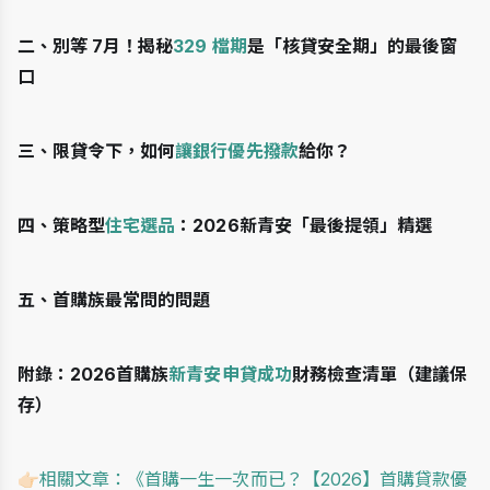
二、別等 7月！揭秘
329 檔期
是「核貸安全期」的最後窗
口
三、限貸令下，如何
讓銀行優先撥款
給你？
四、策略型
住宅選品
：2026新青安「最後提領」精選
五、首購族最常問的問題
附錄：2026首購族
新青安申貸成功
財務檢查清單（建議保
存）
👉🏻相關文章：《
首購一生一次而已？【2026】首購貸款優