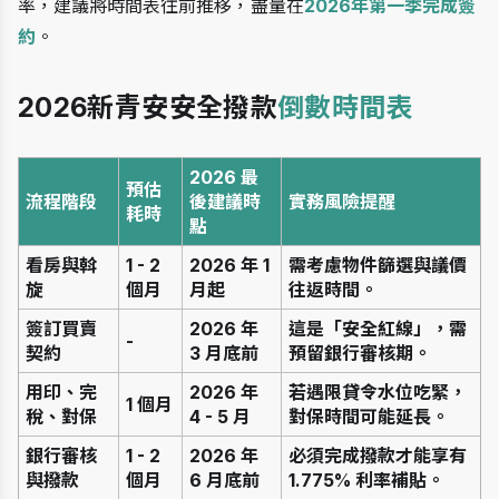
率，建議將時間表往前推移，盡量在
2026年第一季完成簽
約
。
2026新青安安全撥款
倒數時間表
2026 最
預估
流程階段
後建議時
實務風險提醒
耗時
點
看房與斡
1 - 2 
2026 年 1 
需考慮物件篩選與議價
旋
個月
月起
往返時間。
簽訂買賣
2026 年 
這是「安全紅線」，需
-
契約
3 月底前
預留銀行審核期。
用印、完
2026 年 
若遇限貸令水位吃緊，
1 個月
稅、對保
4 - 5 月
對保時間可能延長。
銀行審核
1 - 2 
2026 年 
必須完成撥款才能享有 
與撥款
個月
6 月底前
1.775% 利率補貼。