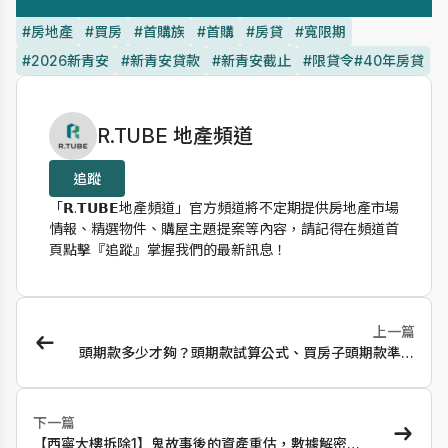
#房地產
#買房
#首購族
#首購
#房貸
#寬限期
#2026新青安
#新青安貸款
#新青安截止
#限貸令#40年房貸
作者資訊
R.TUBE 地產頻道
追蹤
「𝗥.𝗧𝗨𝗕𝗘地產頻道」官方頻道將不定期提供房地產市場
情報、精選物件、購屋主題提案等內容，請記得在頻道首
頁點擊『追蹤』掌握我們的最新訊息！
上一篇
頭期款多少才夠？頭期款試算公式、買房子頭期款準備
方法全攻略！
下一篇
【西寧大樓拆除1】鬼故事後的資產重估，數據解密西