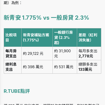
期）為例：
新青安 1.775% vs 一般房貸 2.3%
一般銀行房
比較項
新青安補貼方案 
差距（紅利
貸 (2.3% 
目
(1.775%)
消失後）
起)
每月房
約 31,900 
每月多支出
約 29,122 元
貸支出
元
2,778元
總利息
總額多支出
約 398 萬元
約 531 萬元
支出
133萬元
R.TUBE點評