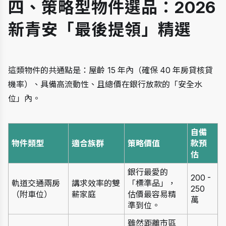
四、策略型物件選品：2026 
新青安「最後提領」精選
這類物件的共通點是：屋齡 15 年內（確保 40 年房貸核貸
機率）、具備高流動性、且總價在銀行放款的「安全水
位」內。
自備
物件類型
適合族群
策略價值
款預
估
銀行最愛的
200 - 
軌道交通兩房
講求效率的雙
「標準品」，
250 
（附車位）
薪家庭
估價最容易精
萬
準到位。
雖然距離市區