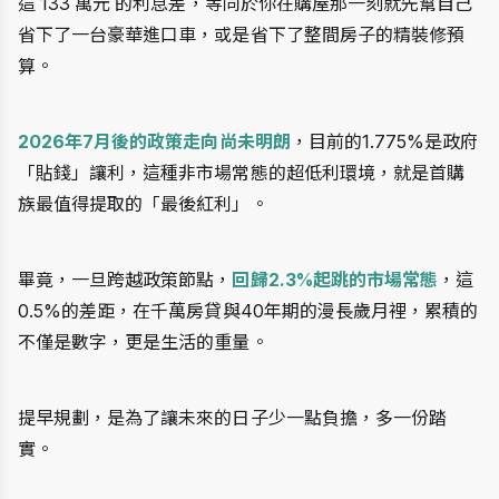
這 133 萬元 的利息差，等同於你在購屋那一刻就先幫自己
省下了一台豪華進口車，或是省下了整間房子的精裝修預
算。
2026年7月後的政策走向尚未明朗
，目前的1.775%是政府
「貼錢」讓利，這種非市場常態的超低利環境，就是首購
族最值得提取的「最後紅利」。
畢竟，一旦跨越政策節點，
回歸2.3%起跳的市場常態
，這
0.5%的差距，在千萬房貸與40年期的漫長歲月裡，累積的
不僅是數字，更是生活的重量。
提早規劃，是為了讓未來的日子少一點負擔，多一份踏
實。