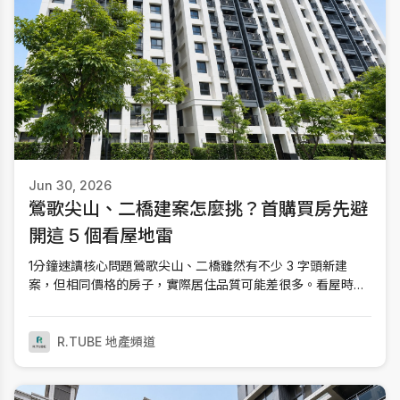
Jun 30, 2026
鶯歌尖山、二橋建案怎麼挑？首購買房先避
開這 5 個看屋地雷
1分鐘速讀核心問題鶯歌尖山、二橋雖然有不少 3 字頭新建
案，但相同價格的房子，實際居住品質可能差很多。看屋時真
正該比較的是戶數電梯比、臨鐵噪音、棟距採光、格局與車
位，而不是只看樣品屋。快速對比預售屋付款彈性高但需要判
讀圖面；新成屋能直接確認採光、棟距與噪音。離三鶯線車站
R.TUBE 地產頻道
較近通勤方便，但通常也更接近主