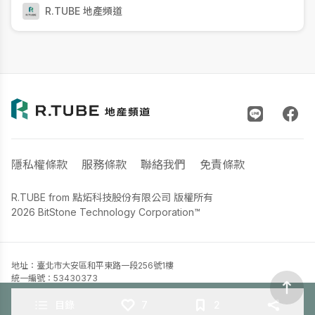
相比，尖山重劃區最大的優勢是總價較低、住宅環境更新、公
R.TUBE 地產頻道
園綠地更多；相對需要接受的是
隱私權條款
服務條款
聯絡我們
免責條款
R.TUBE from 點炻科技股份有限公司 版權所有
2026 BitStone Technology Corporation™
地址：臺北市大安區和平東路一段256號1樓
統一編號：53430373
聯絡電話：02-33652335
電子郵件：
info@rtube.com.tw
目錄
7
2