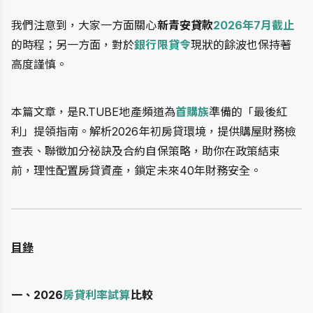
我們注意到，大家一方面關心
新青安貸款
2026年7月截止
的時程；另一方面，對於
銀行限貸令
現狀的餘波也保持著
高度謹慎。
本篇文章，是R.TUBE地產頻道為
首購族
準備的「最後紅
利」提領指南。解析2026年初房貸環境，提供購屋財務檢
查表、聯徵加分祕訣及合約自保策略，助你在政策結束
前，理性配置房貸資產，鎖定未來40年財務安全。
目錄
一、2026
房貸利率試算
比較