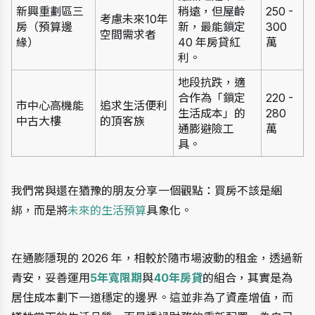
新興重劃區三
稍遠，但屋齡
250 - 
考慮未來10年
房（預算邊
新，最能鎖定 
300 
空間需求者
緣）
40 年房貸紅
萬
利。
地段抗跌，適
合作為「鎖定
220 - 
市中心高機能
追求生活便利
生活成本」的
280 
中古大樓
的頂客族
通膨避險工
萬
具。
我們常與還在猶豫的朋友分享一個觀點：買房不該是綑
綁，而是將
未來的生活預算
具象化。
在通膨隱現的 2026 年，相較於隨市場波動的租金，透過新
青安，妥善運用
5年寬限期
與
40年房貸
的組合，其實是為
居住成本劃下一道穩定的邊界。這並非為了資產增值，而