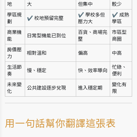
地
大
但集中
較少
學區規
✔ 學校多但
✔ 成熟
✔ 校地預留完整
劃
壓力大
學區
商業機
百貨、商場完
市區型
日常型機能已到位
能
整
商圈
房價壓
相對溫和
偏高
中高
力
生活節
忙碌、
慢、穩定
快、效率導向
奏
便利
未來變
變化有
公共建設逐步兌現
進入穩定期
化
限
用一句話幫你翻譯這張表