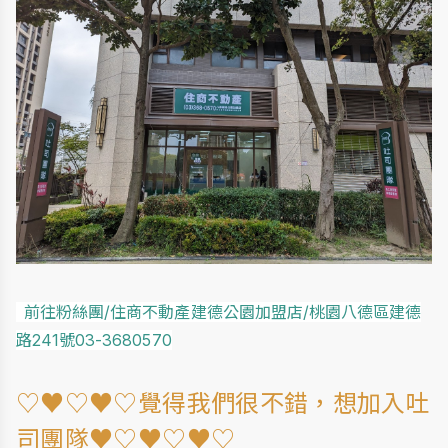
前往粉絲團/住商不動產建德公園加盟店/桃園八德區建德
路241號03-3680570
♡♥♡♥♡覺得我們很不錯，想加入吐
司團隊♥♡♥♡♥♡