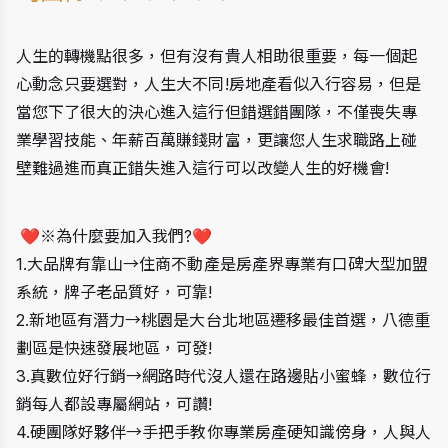
人生的轉機點很多，但有沒有貴人相助很重要，每一個起
心動念只要選對，人生大不同!房地產看似入行容易，但是
當您下了很大的決心進入這行但錯選錯團隊，不僅喪失專
業學習技能、年薪百萬賺錢財富，更讓您人生求職路上碰
壁難過進而真正錯失進入這行可以改變人生的好機會!
 ❤️※為什麼要加入我們?❤️
1.大品牌有靠山→住商不動產是房產界專業有口碑大型加盟
系統，牌子老品質好，可靠!
2.新地區有潛力→桃園是大台北地區遷移最佳首選，八德重
劃區是快速發展地區，可發!
3.真數位好行銷→網路時代沒人還在路邊貼小蜜蜂，數位行
銷每人都設專屬網站，可讚!
4.硬團隊好夥伴→手把手教你專業房產硬知識傍身，人與人