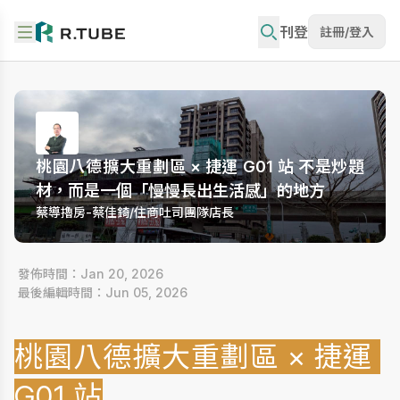
刊登
註冊/登入
桃園八德擴大重劃區 × 捷運 G01 站 不是炒題
材，而是一個「慢慢長出生活感」的地方
蔡導擼房-蔡佳錡/住商吐司團隊店長
 發佈時間：Jan 20, 2026
 最後編輯時間：Jun 05, 2026
桃園八德擴大重劃區 × 捷運 
G01 站