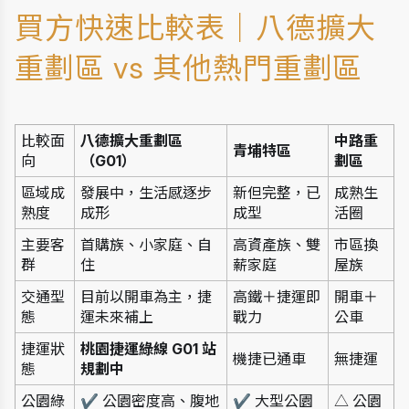
買方快速比較表｜八德擴大
重劃區 vs 其他熱門重劃區
比較面
八德擴大重劃區
中路重
青埔特區
向
（G01）
劃區
區域成
發展中，生活感逐步
新但完整，已
成熟生
熟度
成形
成型
活圈
主要客
首購族、小家庭、自
高資產族、雙
市區換
群
住
薪家庭
屋族
交通型
目前以開車為主，捷
高鐵＋捷運即
開車＋
態
運未來補上
戰力
公車
捷運狀
桃園捷運綠線 G01 站 
機捷已通車
無捷運
態
規劃中
公園綠
✔ 公園密度高、腹地
✔ 大型公園
△ 公園