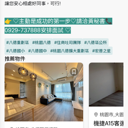
讓您安心相處好同事，可行!
👉 ♡主動是成功的第一步♡請洽黃秘書📞
0929-737888安排面試
 ♡
#八德重劃區
#桃園八德
#住商吐司團隊
#八德區公所
#八德國小
#八德國中
#桃園八德擴大重劃區
#宏普之星
推薦物件
桃園市,大園