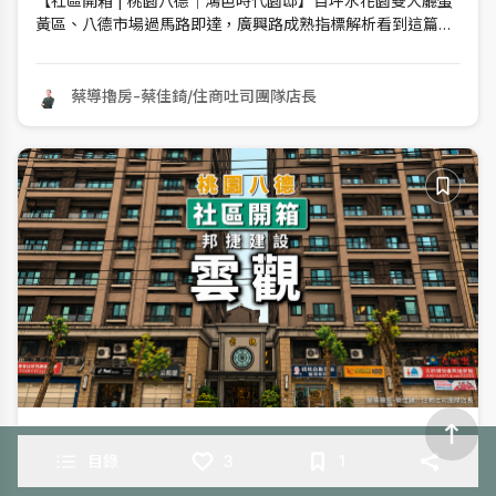
【社區開箱 | 桃園八德｜鴻邑時代園邸】百坪水花園雙大廳蛋
黃區、八德市場過馬路即達，廣興路成熟指標解析看到這篇文
章的朋友，記得先按讚收藏，再慢慢看！蔡導花了不少時間整
理這個社區的完整資料，幫你撸清楚每一個重點。一、區域背
景桃園市，台灣北部的交通樞紐，北接台北市和新北市、南鄰
蔡導擼房-蔡佳錡/住商吐司團隊店長
新竹縣市、西臨台灣海峽、東
Jul 30, 2026
目錄
3
1
【社區開箱 | 桃園八德｜雲觀】公設比25%