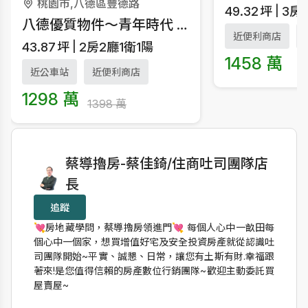
桃園市,八德區豐德路
49.32
坪
3房
八德優質物件～青年時代 2+1房車
近便利商店
43.87
坪
2房2廳1衛1陽
1458 萬
近公車站
近便利商店
1298 萬
1398 萬
作者資訊
蔡導擼房-蔡佳錡/住商吐司團隊店
長
追蹤
💘房地藏學問，蔡導擼房領進門💘 每個人心中一畝田每
個心中一個家，想買增值好宅及安全投資房產就從認識吐
司團隊開始~平實、誠懇、日常，讓您有土斯有財.幸福跟
著來!是您值得信賴的房產數位行銷團隊~歡迎主動委託買
屋賣屋~