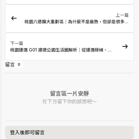
上一篇
桃園八德擴大重劃區｜為什麼不是最熱，但卻是很多人
最後留下來的地方?
下一篇
桃園捷運 G01 建德公園生活圈解析｜從捷運綠線、學
區、興豐路機能到自住風險，一次看懂
留言
0
留言區一片安靜
在下方留下你的感想吧～
登入後即可留言