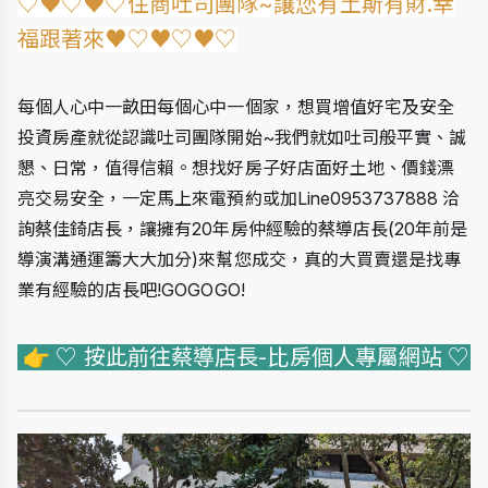
♡♥♡♥♡住商吐司團隊~讓您有土斯有財.幸
福跟著來♥♡♥♡♥♡
每個人心中一畝田每個心中一個家，想買增值好宅及安全
投資房產就從認識吐司團隊開始~我們就如吐司般平實、誠
懇、日常，值得信賴。想找好房子好店面好土地、價錢漂
亮交易安全，一定馬上來電預約或加Line0953737888 洽
詢蔡佳錡店長，讓擁有20年房仲經驗的蔡導店長(20年前是
導演溝通運籌大大加分)來幫您成交，真的大買賣還是找專
業有經驗的店長吧!GOGOGO!
👉
 ♡ 按此前往蔡導店長-比房個人專屬網站 ♡ 