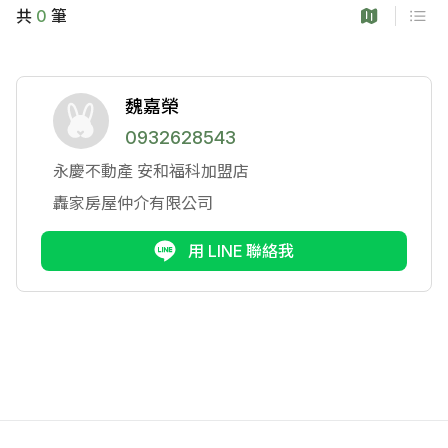
共
0
筆
魏嘉榮
0932628543
永慶不動產
安和福科加盟店
轟家房屋仲介有限公司
用 LINE 聯絡我