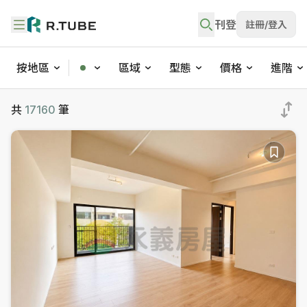
刊登
註冊/登入
按地區
區域
型態
價格
進階
不動產買賣與社區物件搜尋
共
17160
筆