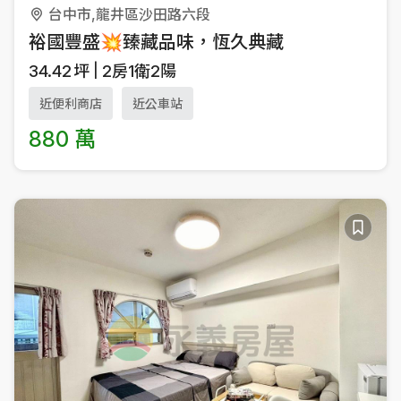
台中市,龍井區沙田路六段
裕國豐盛💥臻藏品味，恆久典藏
34.42
坪
2房1衛2陽
近便利商店
近公車站
880 萬