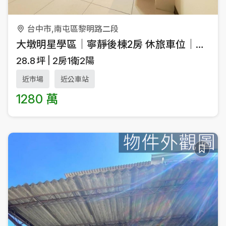
台中市,南屯區黎明路二段
大墩明星學區｜寧靜後棟2房 休旅車位｜震後宅
28.8
坪
2房1衛2陽
近市場
近公車站
1280 萬