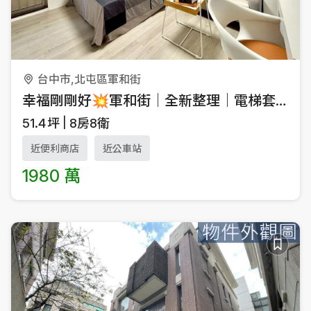
台中市,北屯區軍和街
幸福剛剛好💥軍和街｜全新整理｜電梯套房
51.4
坪
8房8衛
近便利商店
近公車站
1980 萬