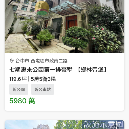
台中市,西屯區市政南二路
七期惠來公園第一排豪墅-【鄉林帝堡】
119.6
坪
5房5衛3陽
近公園
近公車站
5980 萬