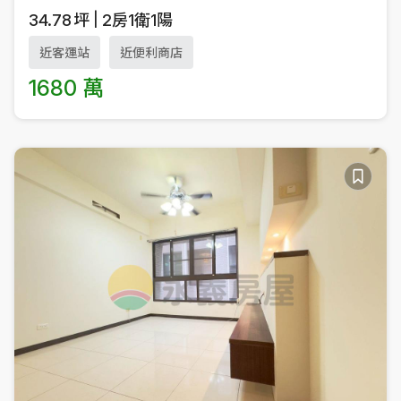
34.78
坪
2房1衛1陽
近客運站
近便利商店
1680 萬