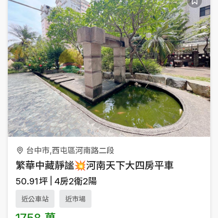
台中市,西屯區河南路二段
繁華中藏靜謐💥河南天下大四房平車
50.91
坪
4房2衛2陽
近公車站
近市場