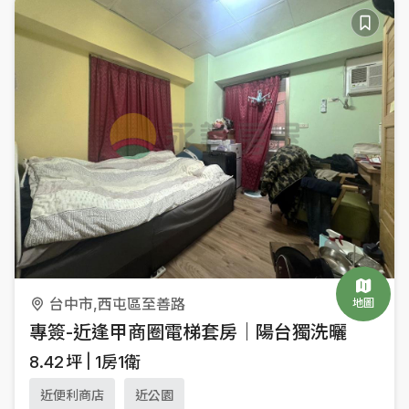
台中市,西屯區至善路
地圖
專簽-近逢甲商圈電梯套房｜陽台獨洗曬
8.42
坪
1房1衛
近便利商店
近公園