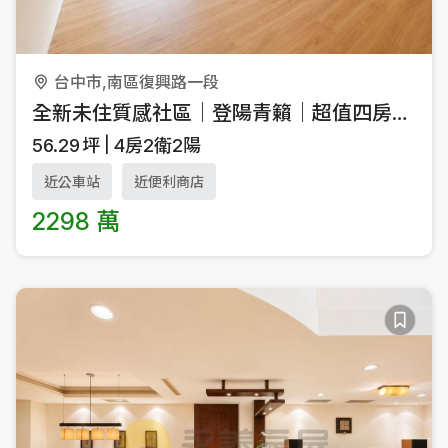
台中市,南區復興路一段
全新未住質感社區｜登陽青籟｜超值四房平車
56.29
坪
4房2衛2陽
近公車站
近便利商店
2298 萬