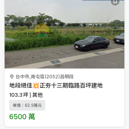
台中市,南屯區(2052)昌明段
地段絕佳💥正夯十三期臨路百坪建地
103.3
坪
其他
單價：62.9萬元
6500 萬