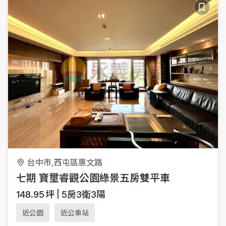
台中市,西屯區惠文路
七期 寶璽睿觀公園綠景五房雙平車
148.95
坪
5房3衛3陽
近公園
近公車站