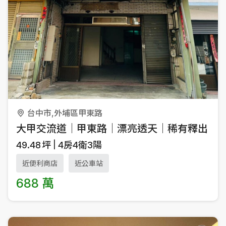
台中市,外埔區甲東路
大甲交流道｜甲東路｜漂亮透天｜稀有釋出
49.48
坪
4房4衛3陽
近便利商店
近公車站
688 萬