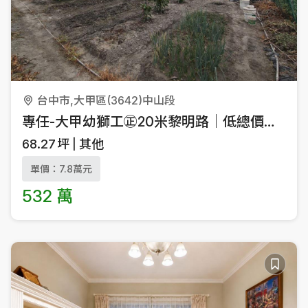
台中市,大甲區(3642)中山段
專任-大甲幼獅工㊣20米黎明路｜低總價｜都計內農
68.27
坪
其他
單價：7.8萬元
532 萬