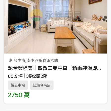
台中市,南屯區永春東六路
聚合發權美｜四改三雙平車｜精緻裝潢即可入住
80.9
坪
3房2衛2陽
近公車站
近便利商店
2750 萬