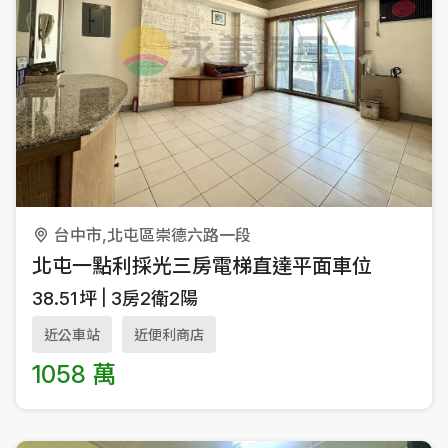
台中市,北屯區崇德六路一段
北屯一點利採光三房電梯直達平面車位
38.51
坪
3房2衛2陽
近公車站
近便利商店
1058 萬