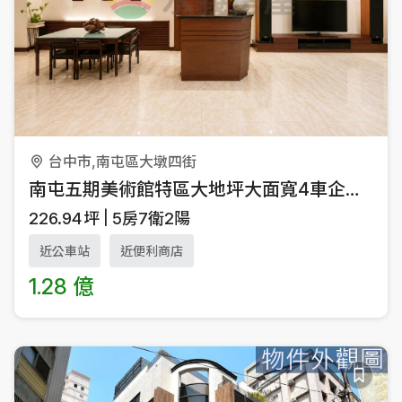
台中市,南屯區大墩四街
南屯五期美術館特區大地坪大面寬4車企業總部
226.94
坪
5房7衛2陽
近公車站
近便利商店
1.28 億