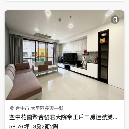
台中市,大里區長興一街
空中花園聚合發君大院帝王戶三房連號雙平車
58.76
坪
3房2衛2陽