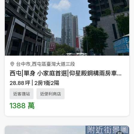
台中市,西屯區臺灣大道三段
西屯|單身 小家庭首選|仰星殿鋼構兩房車位宅
28.88
坪
2房1衛2陽
近客運站
近便利商店
1388 萬