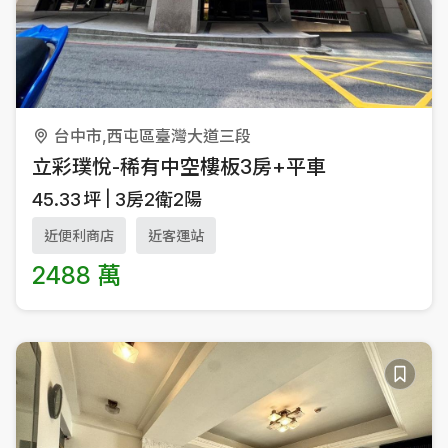
台中市,西屯區臺灣大道三段
立彩璞悅-稀有中空樓板3房+平車
45.33
坪
3房2衛2陽
近便利商店
近客運站
2488 萬