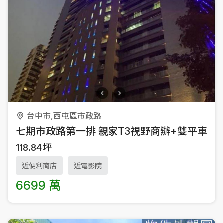
台中市,西屯區市政路
七期市政路第一排 親家T3視野商辦+雙平車
118.84
坪
近便利商店
近電影院
6699 萬