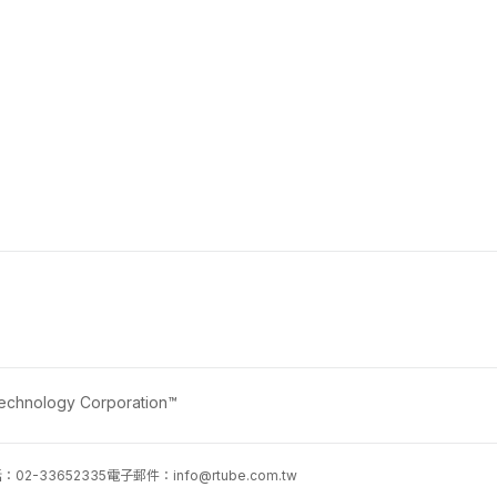
nology Corporation™
02-33652335
電子郵件：
info@rtube.com.tw