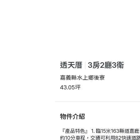
透天厝
3房2廳3衛
嘉義縣水上鄉後寮
43.05坪
物件介紹
『產品特色』 1. 臨15米163縣
約10分車程，交通可利用82快速道