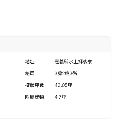
地址
嘉義縣水上鄉後寮
格局
3房2廳3衛
權狀坪數
43.05坪
附屬建物
4.7坪