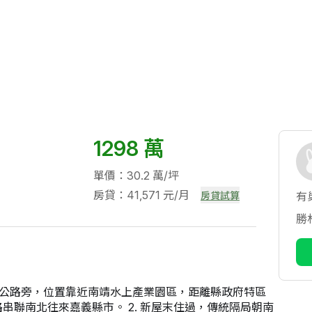
1298 萬
單價：30.2 萬/坪
房貸：41,571 元/月
房貸試算
有
勝
道嘉鹿公路旁，位置靠近南靖水上產業園區，距離縣政府特區
路串聯南北往來嘉義縣市。 2. 新屋末住過，傳統隔局朝南