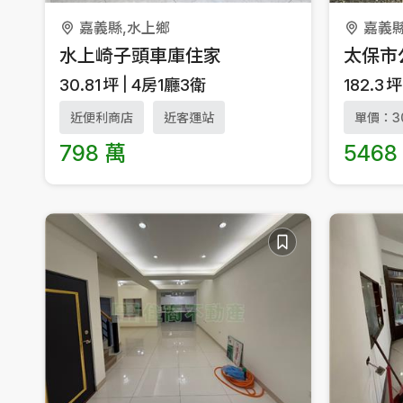
嘉義縣,水上鄉
嘉義縣
水上崎子頭車庫住家
太保市
30.81
坪
4房1廳3衛
182.3
坪
近便利商店
近客運站
單價：3
798 萬
5468