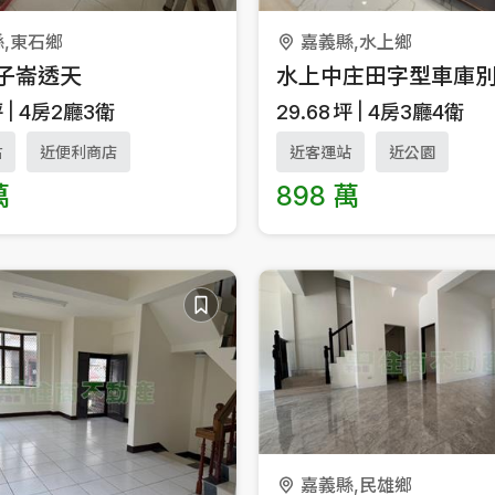
,東石鄉
嘉義縣,水上鄉
子崙透天
水上中庄田字型車庫
坪
4房2廳3衛
29.68
坪
4房3廳4衛
站
近便利商店
近客運站
近公園
萬
898 萬
嘉義縣,民雄鄉