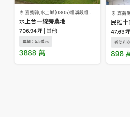
嘉義縣,水上鄉(0805)粗溪段粗溪小段
嘉義縣
水上台一線旁農地
民雄十
706.94
坪
其他
47.63
單價：5.5萬元
近便利
3888 萬
898 