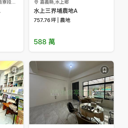
嘉義縣,六腳鄉(0267)三姓寮段三義小段
嘉義縣,水上鄉
地
水上三界埔農地A
757.76
坪
農地
588 萬