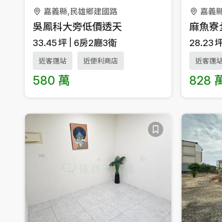
嘉義縣,民雄鄉建國路
嘉義縣
吳鳳科大旁低價透天
麻魚寮
33.45
坪
6房2廳3衛
28.23
近客運站
近便利商店
近客運
580 萬
828 