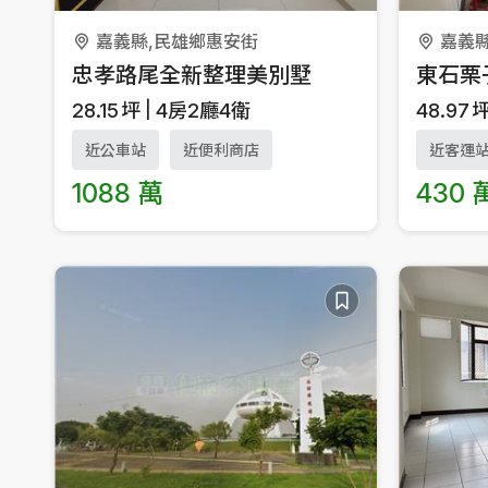
嘉義縣,民雄鄉惠安街
嘉義縣
忠孝路尾全新整理美別墅
東石栗
28.15
坪
4房2廳4衛
48.97
近公車站
近便利商店
近客運
1088 萬
430 