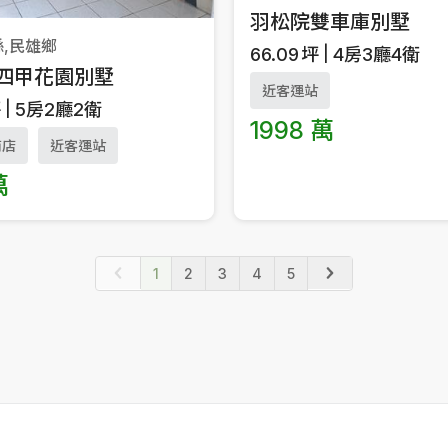
羽松院雙車庫別墅
,民雄鄉
66.09
坪
4房3廳4衛
四甲花園別墅
近客運站
坪
5房2廳2衛
1998 萬
商店
近客運站
萬
1
2
3
4
5