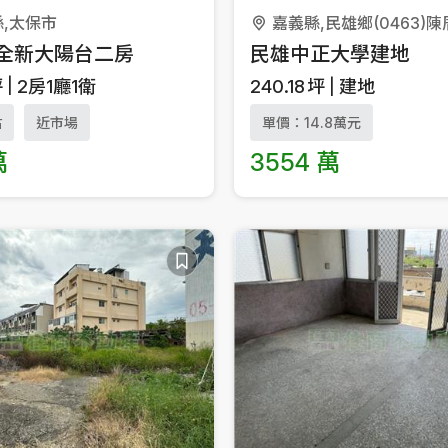
,太保市
嘉義縣,民雄鄉(0463)
全新大陽台二房
民雄中正大學建地
坪
2房1廳1衛
240.18
坪
建地
站
近市場
單價：14.8萬元
萬
3554 萬