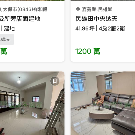
,太保市(0846)祥和段
嘉義縣,民雄鄉
公所旁店面建地
民雄田中央透天
建地
41.86
坪
4房2廳2衛
0萬元
 萬
1200 萬