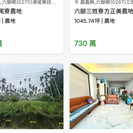
嘉義縣,六腳鄉(0270)港尾寮段豐美小段
尾寮農地
六腳三姓寮方正美農
坪
農地
1045.74
坪
農地
萬
730 萬