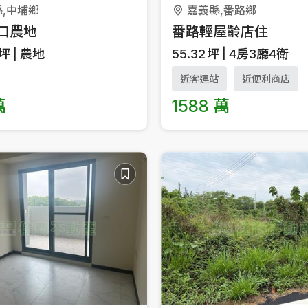
,中埔鄉
嘉義縣,番路鄉
口農地
番路輕屋齡店住
坪
農地
55.32
坪
4房3廳4衛
近客運站
近便利商店
萬
1588 萬