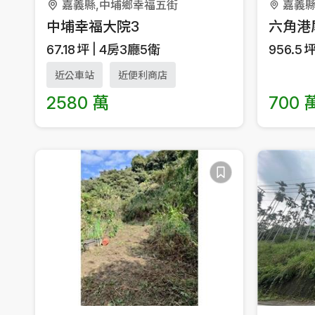
嘉義縣,中埔鄉幸福五街
中埔幸福大院3
六角港
67.18
坪
4房3廳5衛
956.5
近公車站
近便利商店
2580 萬
700 