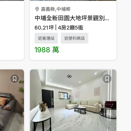
嘉義縣,中埔鄉
中埔全新田園大地坪景觀別墅1
60.21
坪
4房2廳5衛
近客運站
近便利商店
1988 萬