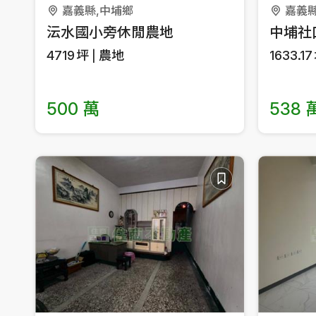
嘉義縣
嘉義縣,中埔鄉
中埔社
沄水國小旁休閒農地
1633.17
4719
坪
農地
538 
500 萬