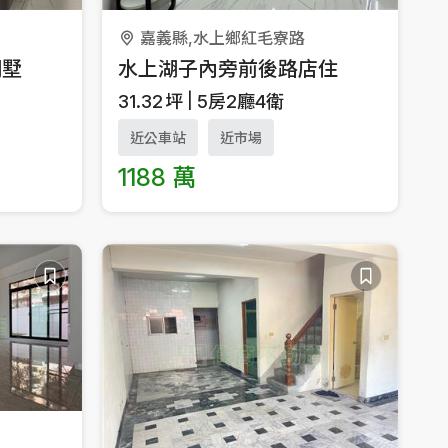
嘉義縣,水上鄉紅毛寮路
別墅
水上湖子內旁前後路店住
31.32
坪
5房2廳4衛
近公車站
近市場
1188 萬