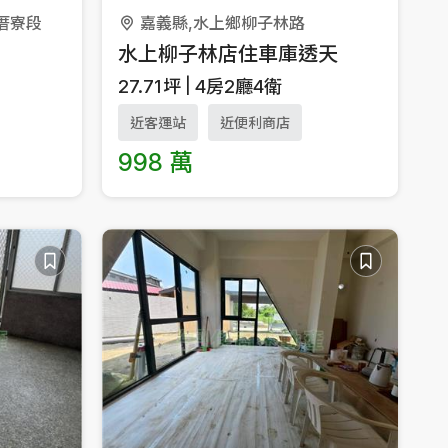
陳厝寮段
嘉義縣,水上鄉柳子林路
水上柳子林店住車庫透天
27.71
坪
4房2廳4衛
近客運站
近便利商店
998 萬