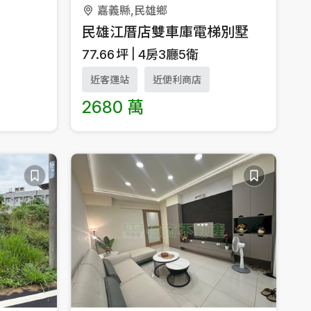
嘉義縣,民雄鄉
民雄江厝店雙車庫電梯別墅
77.66
坪
4房3廳5衛
近客運站
近便利商店
2680 萬