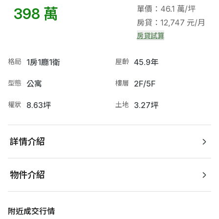
單價：46.1 萬/坪
398 萬
房貸：12,747 元/月
房貸試算
格局
1房1廳1衛
屋齡
45.9年
型態
公寓
樓層
2F/5F
權狀
8.63坪
土地
3.27坪
詳情介紹
物件介紹
附近成交行情