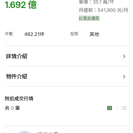
單價：35.1 萬/坪
1.692 億
月還款：541,900 元/月
計算自備款
坪數
482.21坪
型態
其他
詳情介紹
物件介紹
附近成交行情
共
0
筆