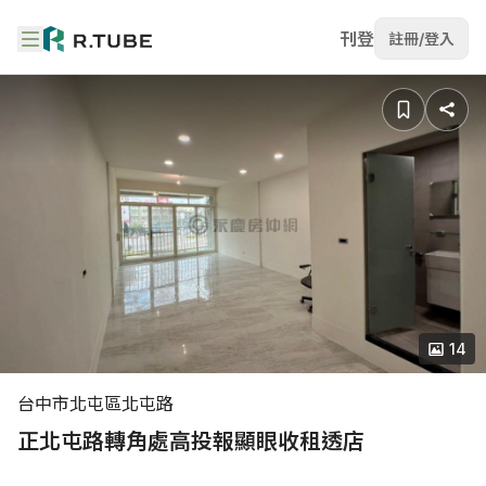
刊登
註冊/登入
14
台中市北屯區北屯路
正北屯路轉角處高投報顯眼收租透店