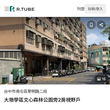
刊登
註冊/登入
16
台中市南屯區黎明路二段
大墩學區文心森林公園旁2房視野戶