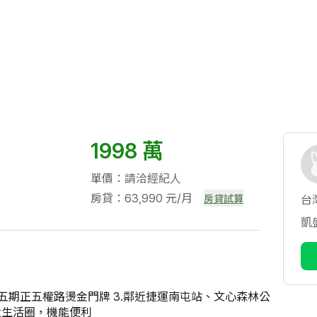
1998 萬
單價：請洽經紀人
房貸：63,990 元/月
房貸試算
台
凱
.五期正五權路燙金門牌 3.鄰近捷運南屯站、文心森林公
大生活圈，機能便利