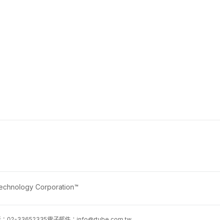
nology Corporation™
02-33652335
電子郵件：
info@rtube.com.tw