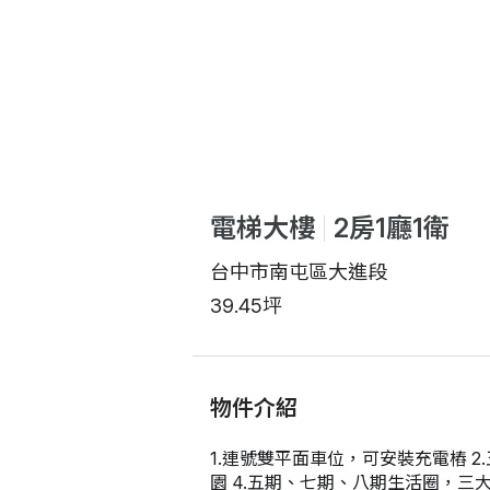
電梯大樓
2房1廳1衛
台中市南屯區大進段
39.45坪
物件介紹
1.連號雙平面車位，可安裝充電樁 2
園 4.五期、七期、八期生活圈，三