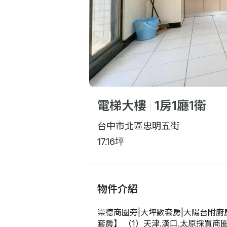
電梯大樓
1房1廳1衛
台中市北區忠明五街
17.16坪
物件介紹
崇德商圈旁|大坪數套房|大陽台附廚
套房】 （1）天津.漢口.太原採買商