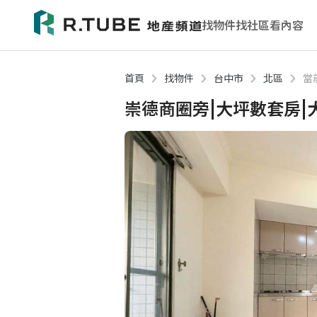
找物件
找社區
看內容
首頁
找物件
台中市
北區
當
崇德商圈旁|大坪數套房|