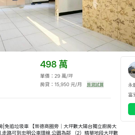
498 萬
單價：29 萬/坪
房貸：15,950 元/月
房貸試算
永
富
房|免追垃圾車 【崇德商圈旁｜大坪數大陽台獨立廚房大
圈,走路可到忠明公車環線,公園為鄰 （2）精華地段大坪數