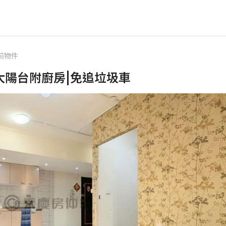
前物件
大陽台附廚房|免追垃圾車