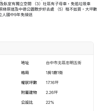
廳及臥室有獨立空間 （3）社區有子母車，免追垃圾車 
原綠原道及中德公園散步好去處 （5）租不如買，大坪數
.立人國中9年免接送
地址
台中市北區忠明五街
格局
1房1廳1衛
權狀坪數
17.16坪
附屬建物
2.26坪
公設比
22%