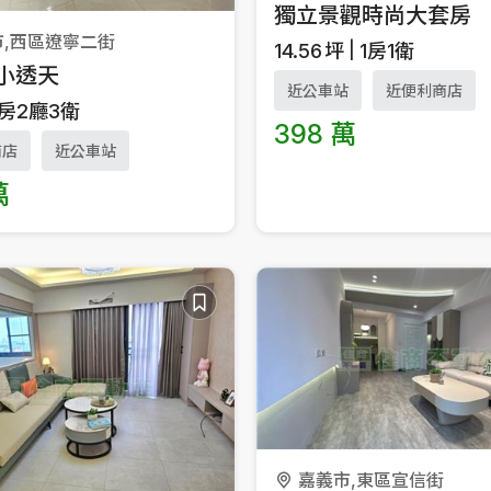
獨立景觀時尚大套房
市,西區遼寧二街
14.56
坪
1房1衛
小透天
近公車站
近便利商店
4房2廳3衛
398 萬
商店
近公車站
萬
嘉義市,東區宣信街