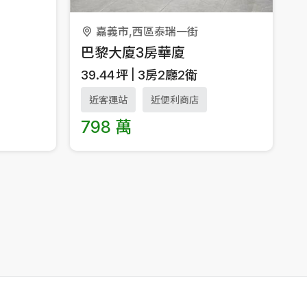
寓
嘉義市,西區泰瑞一街
巴黎大廈3房華廈
39.44
坪
3房2廳2衛
近客運站
近便利商店
798 萬