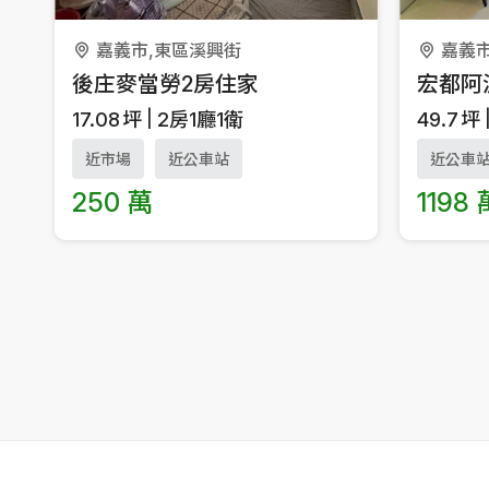
嘉義
嘉義市,東區溪興街
宏都阿
後庄麥當勞2房住家
49.7
坪
17.08
坪
2房1廳1衛
近公車
近市場
近公車站
1198 
250 萬