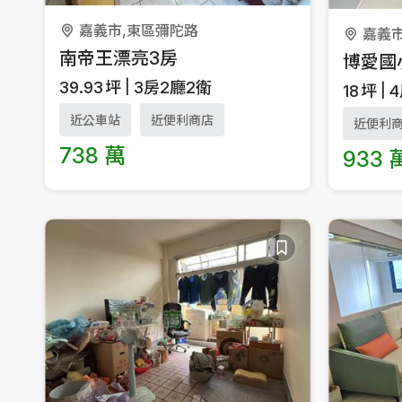
嘉義市,東區彌陀路
嘉義
南帝王漂亮3房
博愛國
39.93
坪
3房2廳2衛
18
坪
近公車站
近便利商店
近便利
738 萬
933 