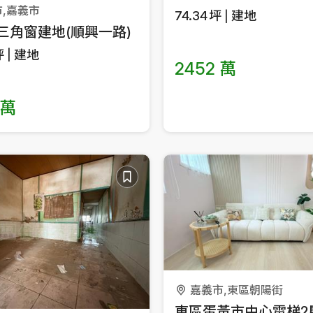
,嘉義市
74.34
坪
建地
三角窗建地(順興一路)
坪
建地
2452 萬
 萬
嘉義市,東區朝陽街
東區蛋黃市中心電梯2