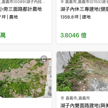
嘉義市,嘉義市(0089)湖子內段湖內小段
小旁三面路都計農地
湖子內休三專建地(健
7
坪
農地
1358.8
坪
建地
 萬
3.8046 億
嘉義市,嘉義市
湖子內雙面路建地(興