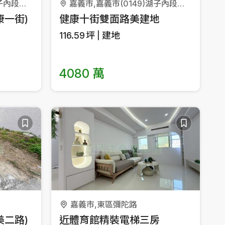
嘉義市,嘉義市(0150)湖子內段湖美小段
嘉義市,嘉義市(0149)湖子內段新民小段
康一街)
健康十街雙面路美建地
116.59
坪
建地
4080 萬
嘉義市,東區彌陀路
美二路)
近體育館精裝電梯三房