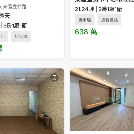
市,東區立仁路
21.24
坪
2房1廳1衛
透天
近市場
近客運站
3房1廳1衛
638 萬
商店
近公園
萬