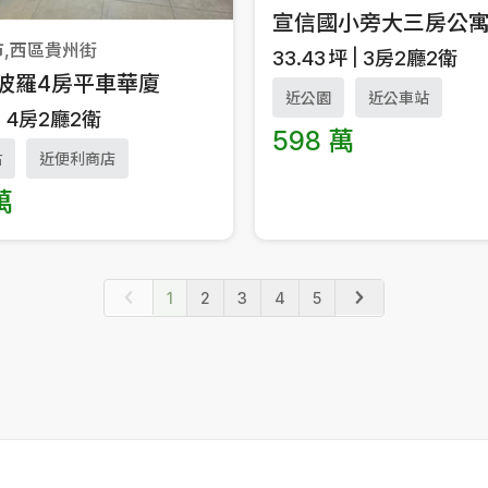
宣信國小旁大三房公
市,西區貴州街
33.43
坪
3房2廳2衛
波羅4房平車華廈
近公園
近公車站
4房2廳2衛
598 萬
站
近便利商店
萬
1
2
3
4
5