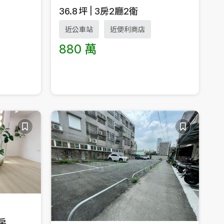
36.8
坪
3房2廳2衛
近公車站
近便利商店
880 萬
房