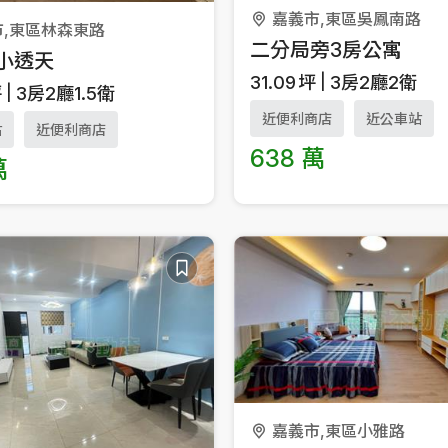
嘉義市,東區吳鳳南路
市,東區林森東路
二分局旁3房公寓
小透天
31.09
坪
3房2廳2衛
坪
3房2廳1.5衛
近便利商店
近公車站
站
近便利商店
638 萬
萬
嘉義市,東區小雅路