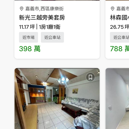
嘉義市,西區康樂街
嘉義
新光三越旁美套房
林森國
11.17
坪
1房1廳1衛
26.75
近市場
近公車站
近公車
398 萬
788 