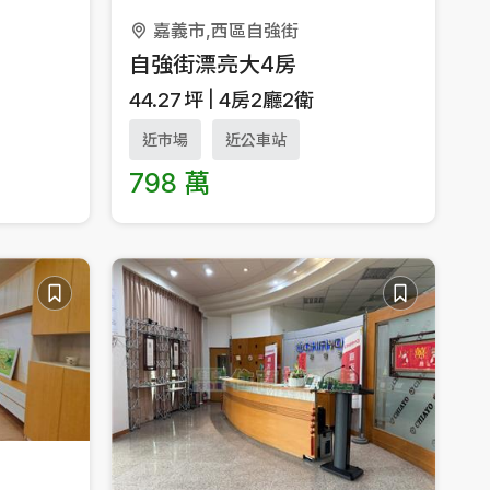
嘉義市,西區自強街
自強街漂亮大4房
44.27
坪
4房2廳2衛
近市場
近公車站
798 萬