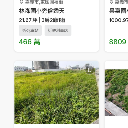
嘉義市,東區圓福街
林森國小旁俗透天
興嘉國
21.67
坪
3房2廳1衛
1000.9
近公車站
近便利商店
466 萬
8809