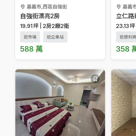
嘉義市,西區自強街
嘉義
自強街漂亮2房
立仁路
19.91
坪
2房2廳2衛
23.13
坪
近市場
近公車站
近便利
588 萬
358 