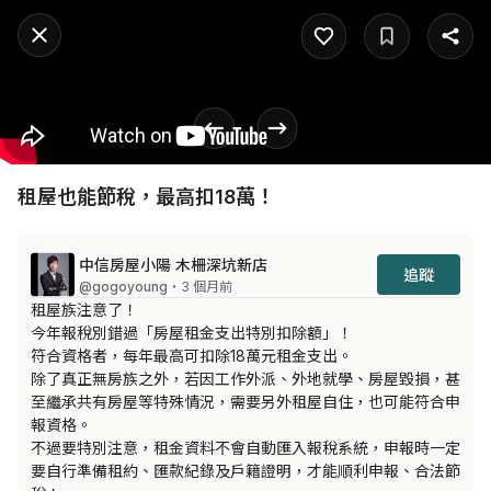
租屋也能節稅，最高扣18萬！
中信房屋小陽 木柵深坑新店
追蹤
@gogoyoung
・3 個月前
租屋族注意了！

今年報稅別錯過「房屋租金支出特別扣除額」！

符合資格者，每年最高可扣除18萬元租金支出。

除了真正無房族之外，若因工作外派、外地就學、房屋毀損，甚
至繼承共有房屋等特殊情況，需要另外租屋自住，也可能符合申
報資格。

不過要特別注意，租金資料不會自動匯入報稅系統，申報時一定
要自行準備租約、匯款紀錄及戶籍證明，才能順利申報、合法節