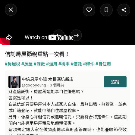
信託房屋節稅重點一次看！
#房屋稅
#房屋
#課徵
#適用
#稅率
#信託
#條件
#自住用
中信房屋小陽 木柵深坑新店
追蹤
@gogoyoung
・3 個月前
財產信託後，房屋稅還能享自住優惠嗎？

答案是可以！

自益信託只要房屋供本人或家人自住，且無出租、無營業，並完
成戶籍登記，就能申請自住房屋稅率。

另外，像身心障礙信託或遺囑信託，只要符合特定條件，信託期
間內也能適用房屋稅及地價稅優惠。

這項規定讓大家在做資產傳承與財產管理時，也能兼顧節稅效