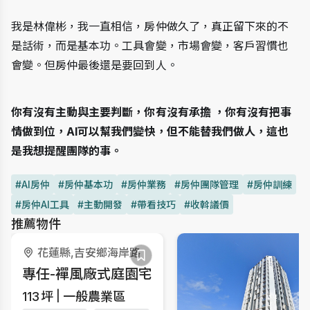
我是林偉彬，我一直相信，房仲做久了，真正留下來的不
是話術，而是基本功。工具會變，市場會變，客戶習慣也
會變。但房仲最後還是要回到人。
你有沒有主動與主要判斷，你有沒有承擔 ，你有沒有把事
情做到位，AI可以幫我們變快，但不能替我們做人，這也
是我想提醒團隊的事。
#AI房仲
#房仲基本功
#房仲業務
#房仲團隊管理
#房仲訓練
#房仲AI工具
#主動開發
#帶看技巧
#收斡議價
推薦物件
花蓮縣,吉安鄉海岸路
專任-襌風廠式庭園宅
113
坪
一般農業區