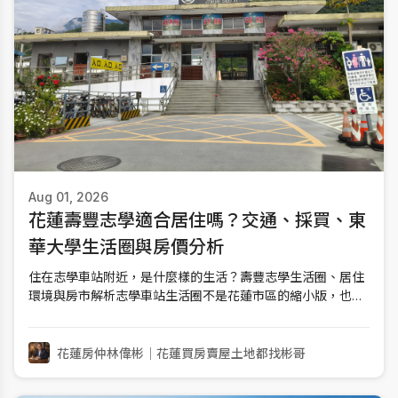
Aug 01, 2026
花蓮壽豐志學適合居住嗎？交通、採買、東
華大學生活圈與房價分析
住在志學車站附近，是什麼樣的生活？壽豐志學生活圈、居住
環境與房市解析志學車站生活圈不是花蓮市區的縮小版，也不
是只有學生租屋的單一型商圈。它是由台鐵志學車站、中正路
商業街、國立東華大學，以及周邊傳統住宅聚落共同形成的鄉
鎮型大學生活圈。這裡的優點，是基本採買與餐飲集中、對外
花蓮房仲林偉彬｜花蓮買房賣屋土地都找彬哥
交通明確、住宅密度低，房屋總價