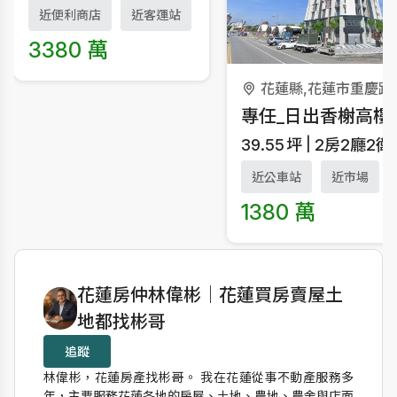
近便利商店
近客運站
3380 萬
花蓮縣,花蓮市重慶路
39.55
坪
2房2廳2衛
近公車站
近市場
1380 萬
作者資訊
花蓮房仲林偉彬｜花蓮買房賣屋土
地都找彬哥
追蹤
林偉彬，花蓮房產找彬哥。 我在花蓮從事不動產服務多
年，主要服務花蓮各地的房屋、土地、農地、農舍與店面