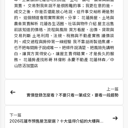
買賣。 交易對我來說不是很困難的事；我更在意的是，
成交之後，你是否還能放心地說，這件事交給彬哥是對
的。 這個頻道會用實際案例，分享： 花蓮房屋、土地與
農舍買賣解析 花蓮各生活圈、社區與物件介紹 屋主出售
前該知道的價格、流程與風險 買方看屋、出價、貸款與
交易判斷 土地利用、法規、稅務與不動產實務 議價談
判、成交過程與房仲第一線經驗 我不靠話術製造焦慮，
也不把每間房子說成唯一。把條件說清楚、把風險先講明
白，讓買方買得安心，讓屋主賣得踏實，才是長久的服
務。 花蓮房產找彬哥 林偉彬 永慶不動產 花蓮林森／中
山悠活加盟店
上一篇
實價登錄怎麼看？不要只看一筆成交，要看一段趨勢
下一篇
2026花蓮市預售屋怎麼選？十大值得介紹的大樓與電
梯華廈新案解析