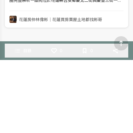
圈完整解析一品苑位於花蓮縣吉安鄉慶北二街與慶豐三街一
帶，規劃地上13層、地下2層，共59戶住宅與72個坡道平面車
位，產品從24坪二房到約40坪三房。公開平台目前可見33筆
預售期交易，歷史平均單價約23.87萬元，區間約21.18至26.08
花蓮房仲林偉彬｜花蓮買房賣屋土地都找彬哥
萬元；
目錄
0
0
隱私權條款
服務條款
聯絡我們
免責條款
R.TUBE from 點炻科技股份有限公司 版權所有
2026 BitStone Technology Corporation™
地址：臺北市大安區和平東路一段256號1樓
統一編號：53430373