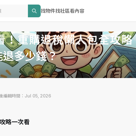
找物件
找社區
看內容
看！重購退稅懶人包全攻略
能退多少錢？
最後編輯時間：Jul 05, 2026
攻略一次看