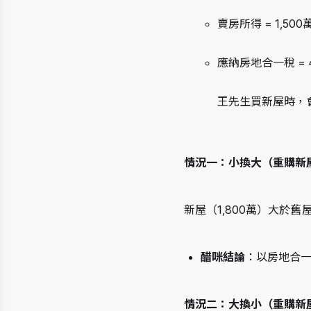
賣房所得 = 1,500萬 
應納房地合一稅 = 40
王先生買新屋時，
情況一：小換大（重購新屋價
新屋（1,800萬）大於舊
醋咪結論
：以房地合一
情況二：大換小（重購新屋價