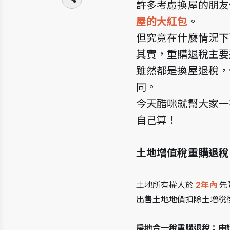
許多考慮換屋的朋友
屋的大紅包
。
但究竟在什麼情況下
其實，重購退稅主要
雖然都是換屋退稅，
同。
今天醋咪就幫大家一
自己算！
土地增值稅重購退稅
土地所有權人於
2年內
 
出售土地地價扣除土增稅
房地合一稅重購退稅：申