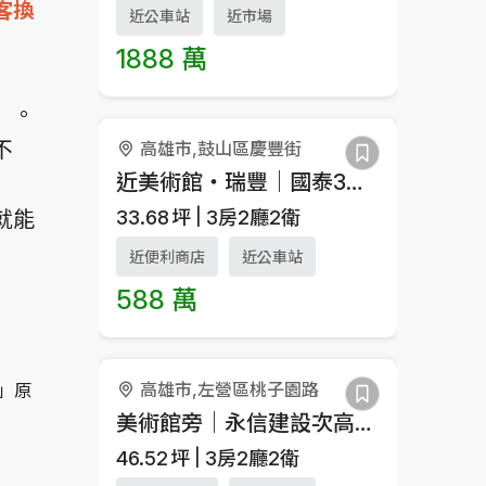
客換
近公車站
近市場
1888 萬
」
。
不
高雄市,鼓山區慶豐街
近美術館・瑞豐｜國泰3樓公寓 ✨
就能
33.68
坪
3房2廳2衛
近便利商店
近公車站
588 萬
高雄市,左營區桃子園路
」原
美術館旁｜永信建設次高樓｜景觀3房平車
46.52
坪
3房2廳2衛