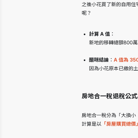
之後小花買了新的自用住宅
呢？
計算 A 值
：
新地的移轉總額800萬 -
醋咪結論
：
A 值為 3
因為小花原本已繳的土增
房地合一稅退稅公式
房地合一稅分為「大換小
計算是以
「房屋購買總價