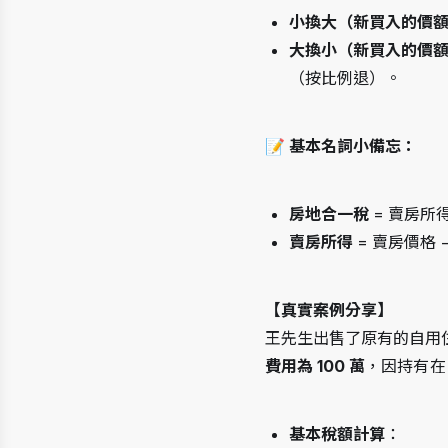
小換大（新買入的價額
大換小（新買入的價額
（按比例退）。
📝 
基本名詞小備忘：
房地合一稅
 = 賣房所
賣房所得
 = 賣房價
【真實案例分享】
王先生出售了原有的自用
費用為 100 萬
，因持有在
基本稅額計算
：