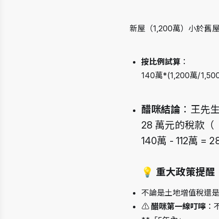
新屋（1,200萬）小於舊
按比例試算
：
140萬*(1,200萬/1,50
醋咪結論
：王先
28 
萬元的稅款（
140
萬
 - 112
萬
 = 2
💡
 重大政策提
不論是土地增值稅還
⚠️ 
醋咪第一線叮嚀
：