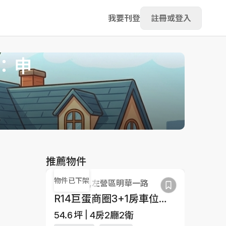
我要刊登
註冊或登入
：申
推薦物件
物件已下架
高雄市,左營區明華一路
R14巨蛋商圈3+1房車位前後雙陽台
54.6
坪
4房2廳2衛