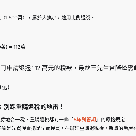
屋（1,500萬），屬於大換小，適用比例退稅。
0萬) = 112萬
生可申請退還
 112 
萬元的稅款，最終王先生實際僅需
8
萬）
醒：別踩重購退稅的地雷！
是房地合一稅，重購退稅都有一條「
5年列管期
」的嚴格規定。
不論是先買後賣還是先賣後買，在辦理重購退稅後，新購的房屋