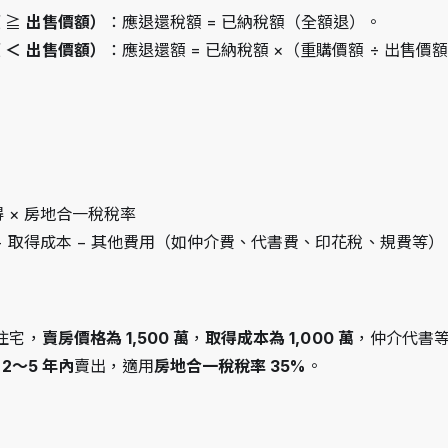
 
≧
 出售價額）
：應退還稅額 = 已納稅額（全額退）。
 ＜ 出售價額）
：應退還額 = 已納稅額 ×（重購價額 ÷ 出售價
得 × 房地合一稅稅率
格 − 取得成本 − 其他費用（如仲介費、代書費、印花稅、規費等）
住宅，
賣房價格為 1,500 萬
，
取得成本為 1,000 萬
，仲介代書
 2～5 年內
賣出，適用
房地合一稅稅率 35%
。