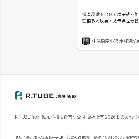
遺產稅繳不出來，房子就不能
理很多人以為，父母過世後留
沒全部繳清，就完全不能辦理
完全正確。如果繼承人因為資
次繳清全部遺產稅，符合規定
中信房屋小陽 木柵深坑
按照自己的法定應繼分，先繳
R.TUBE from 點炻科技股份有限公司 版權所有 2026 BitStone Tech
地址：臺北市大安區和平東路一段256號1樓
統一編號：53430373
聯絡電話：