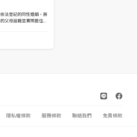
是依法登記的同性婚姻，房
偶的父母設籍並實際居住，
？以前，這個問題的答案可
經正式放寬規定，同性婚姻
租稅待遇，只要符合相關條
房屋優惠稅率
隱私權條款
服務條款
聯絡我們
免責條款