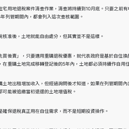
住宅用地退稅案件清查作業，清查將持續到10月底。只要之前有
5年列管期間內，都會列入這次查核範圍。
稅核准後，土地就能自由處分，但其實並不是這樣。
先買後賣」，只要適用重購退稅優惠，就代表政府是基於自住換
，在重購土地完成移轉登記後的5年內，土地都必須持續作自用
購土地出租增加收入，但經過詢問後才知道，如果在列管期間內
都可能被追繳當初退還的土地增值稅。
是確保退稅真正用在自住需求，而不是短期投資操作。