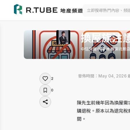
換屋族注
中信房屋小陽 木柵深坑新
 發佈時間：May 04, 2026
2
0
陳先生前幾年因為換屋需
購退稅。原本以為退完稅
間。