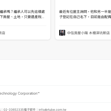
繼承嗎？繼承人可以先這樣處
最近有位屋主詢問，他和另一半
下房屋、土地，只要遺產稅還
子登記在自己名下，目前是由配
繼承登記。其實，這個觀念不
這樣可以申請自住房屋稅優惠嗎
金調度問題，暫時沒有辦法一
能是否定的；但現在，財政部已
的情況下，可以向國稅局申請
家庭與異性婚姻家庭享有一致的
新店
中信房屋小陽 木柵深坑新店
納部分遺產稅，
件，就可以申請適用自住住家用
nology Corporation™
02-33652335
電子郵件：
info@rtube.com.tw