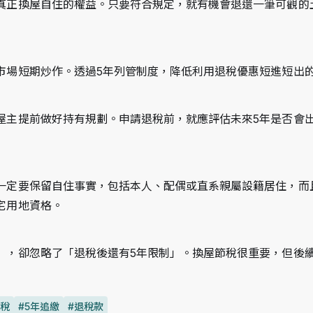
真正換屋自住的權益。只要符合規定，就有機會退還一筆可觀的
市場短期炒作。透過5年列管制度，降低利用退稅優惠短進短出
屋主提前做好持有規劃。申請退稅前，就應評估未來5年是否會
一定要保留自住事實，包括本人、配偶或直系親屬設籍居住，而
宅用地資格。
」，卻忽略了「退稅後還有5年限制」。換屋節稅很重要，但後
增稅
#5年追繳
#退稅款