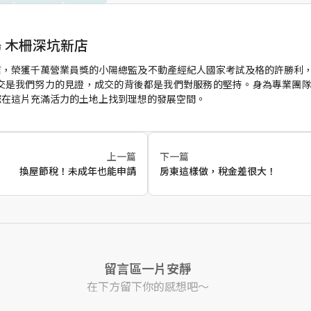
 木柵深坑新店
店，榮獲千萬營業員獎的小陽總監及不動產經紀人國家考試及格的許勝利
成交是我們努力的見證，成交的背後都是我們對服務的堅持。身為專業團
您在這片充滿活力的土地上找到理想的發展空間。
上一篇
下一篇
換屋節稅！未成年也能申請
房東這樣做，稅金差很大！
留言區一片安靜
在下方留下你的感想吧～